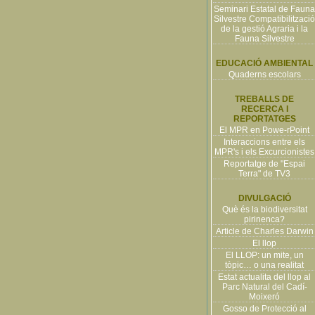
Seminari Estatal de Fauna
Silvestre Compatibilització
de la gestió Agraria i la
Fauna Silvestre
EDUCACIÓ AMBIENTAL
Quaderns escolars
TREBALLS DE
RECERCA I
REPORTATGES
El MPR en Powe-rPoint
Interaccions entre els
MPR's i els Excurcionistes
Reportatge de "Espai
Terra" de TV3
DIVULGACIÓ
Què és la biodiversitat
pirinenca?
Article de Charles Darwin
El llop
El LLOP: un mite, un
tòpic… o una realitat
Estat actualita del llop al
Parc Natural del Cadí-
Moixeró
Gosso de Protecció al