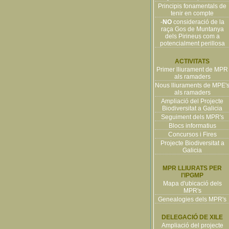
Principis fonamentals de
tenir en compte
-
NO
consideració de la
raça Gos de Muntanya
dels Pirineus com a
potencialment perillosa
ACTIVITATS
Primer lliurament de MPR
als ramaders
Nous lliuraments de MPE'
als ramaders
Ampliació del Projecte
Biodiversitat a Galicia
Seguiment dels MPR's
Blocs informatius
Concursos i Fires
Projecte Biodiversitat a
Galicia
MPR LLIURATS PER
l'IPGMP
Mapa d'ubicació dels
MPR's
Genealogies dels MPR's
DELEGACIÓ DE XILE
Ampliació del projecte