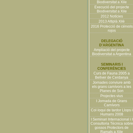
Biodiversitat a Xile
Execució del projecte
Biodiversitat a Xile
2012 Notícies
2013 Altiplà Xilè
2016 Protecció de cérvols
rojos
DELEGACIÓ
D'ARGENTINA
Ampliació del projecte
Biodiversitat a Argentina
SEMINARIS I
CONFERÈNCIES
Curs de Fauna 2005 a
Bellver de Cerdanya
Jornades conviure amb
els grans carnívors a les
Planes de Son
Projectes vius
I Jornada de Grans
Carnívors
Col·loqui de tardor Llops i
Humans 2008
I Seminari Internacional i I
Consultoria Tècnica sobre
gossos Protectors de
Ramats a Xile