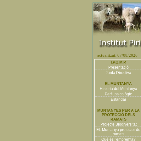
actualitzat: 07/08/2026
I.P.G.M.P.
Presentació
Junta Directiva
EL MUNTANYA
Historia del Muntanya
Perfil psicològic
Estandar
MUNTANYES PER A LA
PROTECCIÓ DELS
RAMATS
Projecte Biodiversitat
EL Muntanya protector de
ramats
Què és l'empremta?