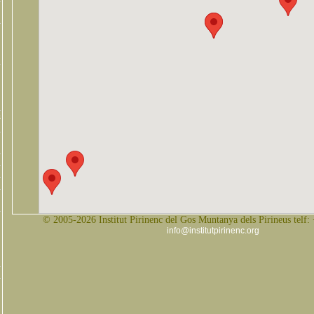
s
© 2005-2026 Institut Pirinenc del Gos Muntanya dels Pirineus telf:
info@institutpirinenc.org