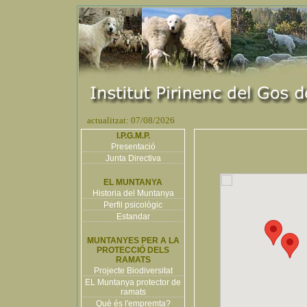
actualitzat: 07/08/2026
I.P.G.M.P.
Presentació
Junta Directiva
EL MUNTANYA
Historia del Muntanya
Perfil psicològic
Estandar
MUNTANYES PER A LA
PROTECCIÓ DELS
RAMATS
Projecte Biodiversitat
EL Muntanya protector de
ramats
Què és l'empremta?