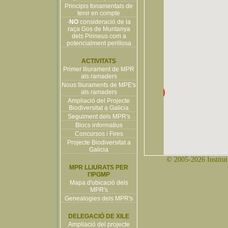
Principis fonamentals de
tenir en compte
-
NO
consideració de la
raça Gos de Muntanya
dels Pirineus com a
potencialment perillosa
ACTIVITATS
Primer lliurament de MPR
als ramaders
Nous lliuraments de MPE's
als ramaders
Ampliació del Projecte
Biodiversitat a Galicia
Seguiment dels MPR's
Blocs informatius
Concursos i Fires
Projecte Biodiversitat a
Galicia
© 2005-2026 Institut 
MPR LLIURATS PER
l'IPGMP
Mapa d'ubicació dels
MPR's
Genealogies dels MPR's
DELEGACIÓ DE XILE
Ampliació del projecte