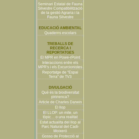
Seminari Estatal de Fauna
Silvestre Compatibilització
de la gestió Agraria i la
Fauna Silvestre
EDUCACIÓ AMBIENTAL
Quaderns escolars
TREBALLS DE
RECERCA I
REPORTATGES
El MPR en Powe-rPoint
Interaccions entre els
MPR's i els Excurcionistes
Reportatge de "Espai
Terra" de TV3
DIVULGACIÓ
Què és la biodiversitat
pirinenca?
Article de Charles Darwin
El llop
El LLOP: un mite, un
tòpic… o una realitat
Estat actualita del llop al
Parc Natural del Cadí-
Moixeró
Gosso de Protecció al