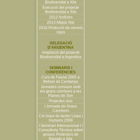
Biodiversitat a Xile
Execució del projecte
Biodiversitat a Xile
2012 Notícies
2013 Altiplà Xilè
2016 Protecció de cérvols
rojos
DELEGACIÓ
D'ARGENTINA
Ampliació del projecte
Biodiversitat a Argentina
SEMINARIS I
CONFERÈNCIES
Curs de Fauna 2005 a
Bellver de Cerdanya
Jornades conviure amb
els grans carnívors a les
Planes de Son
Projectes vius
I Jornada de Grans
Carnívors
Col·loqui de tardor Llops i
Humans 2008
I Seminari Internacional i I
Consultoria Tècnica sobre
gossos Protectors de
Ramats a Xile