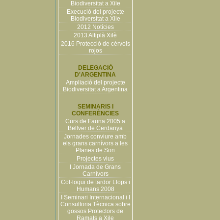
Biodiversitat a Xile
Execució del projecte
Biodiversitat a Xile
2012 Notícies
2013 Altiplà Xilè
2016 Protecció de cérvols
rojos
DELEGACIÓ
D'ARGENTINA
Ampliació del projecte
Biodiversitat a Argentina
SEMINARIS I
CONFERÈNCIES
Curs de Fauna 2005 a
Bellver de Cerdanya
Jornades conviure amb
els grans carnívors a les
Planes de Son
Projectes vius
I Jornada de Grans
Carnívors
Col·loqui de tardor Llops i
Humans 2008
I Seminari Internacional i I
Consultoria Tècnica sobre
gossos Protectors de
Ramats a Xile