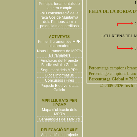
1
Principis fonamentals de
tenir en compte
FELIÀ DE LA BORDA D
-
NO
consideració de la
raça Gos de Muntanya
dels Pirineus com a
2
potencialment perillosa
1-CH. XEENA DEL M
ACTIVITATS
Primer lliurament de MPR
als ramaders
3
Nous lliuraments de MPE's
als ramaders
Ampliació del Projecte
Biodiversitat a Galicia
Percentatge campions branc
Seguiment dels MPR's
Percentatge campions branc
Blocs informatius
Percentatge Global = 79
Concursos i Fires
Projecte Biodiversitat a
© 2005-2026 Institut 
Galicia
MPR LLIURATS PER
l'IPGMP
Mapa d'ubicació dels
MPR's
Genealogies dels MPR's
DELEGACIÓ DE XILE
Ampliació del projecte