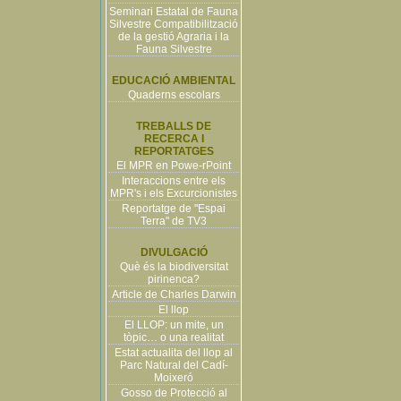
Seminari Estatal de Fauna
Silvestre Compatibilització
de la gestió Agraria i la
Fauna Silvestre
EDUCACIÓ AMBIENTAL
Quaderns escolars
TREBALLS DE
RECERCA I
REPORTATGES
El MPR en Powe-rPoint
Interaccions entre els
MPR's i els Excurcionistes
Reportatge de "Espai
Terra" de TV3
DIVULGACIÓ
Què és la biodiversitat
pirinenca?
Article de Charles Darwin
El llop
El LLOP: un mite, un
tòpic… o una realitat
Estat actualita del llop al
Parc Natural del Cadí-
Moixeró
Gosso de Protecció al