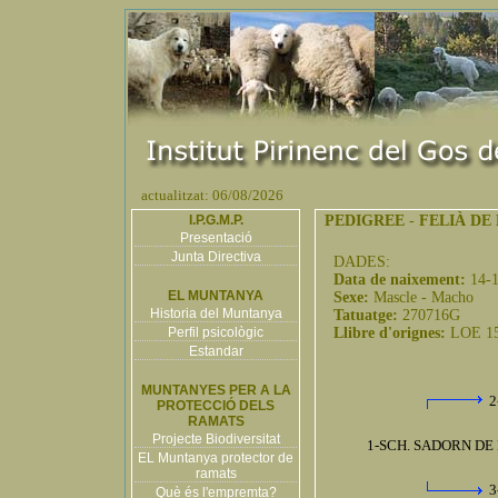
actualitzat: 06/08/2026
I.P.G.M.P.
PEDIGREE
-
FELIÀ DE
Presentació
Junta Directiva
DADES:
Data de naixement:
14-
EL MUNTANYA
Sexe:
Mascle - Macho
Historia del Muntanya
Tatuatge:
270716G
Perfil psicològic
Llibre d'orignes:
LOE 1
Estandar
MUNTANYES PER A LA
2
PROTECCIÓ DELS
RAMATS
Projecte Biodiversitat
1-SCH. SADORN DE 
EL Muntanya protector de
ramats
3
Què és l'empremta?