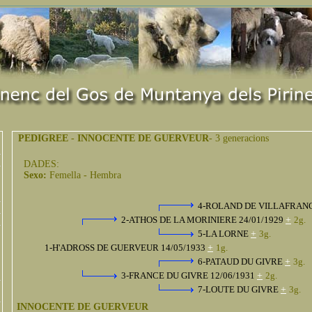
PEDIGREE
-
INNOCENTE DE GUERVEUR
- 3 generacions
DADES:
Sexo:
Femella - Hembra
4-ROLAND DE VILLAFRAN
2-ATHOS DE LA MORINIERE 24/01/1929
+
2g.
5-LA LORNE
+
3g.
1-H'ADROSS DE GUERVEUR 14/05/1933
+
1g.
6-PATAUD DU GIVRE
+
3g.
3-FRANCE DU GIVRE 12/06/1931
+
2g.
7-LOUTE DU GIVRE
+
3g.
INNOCENTE DE GUERVEUR