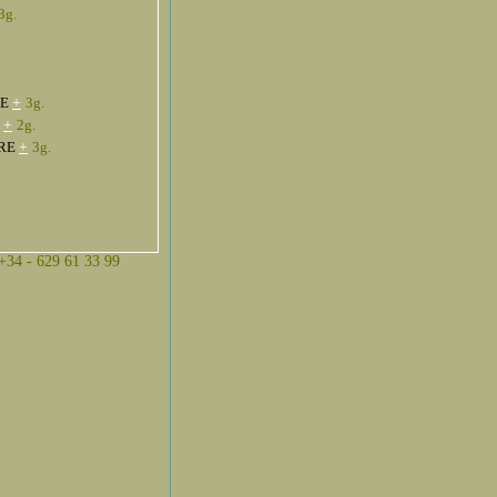
3g.
RE
+
3g.
8
+
2g.
URE
+
3g.
 +34 - 629 61 33 99