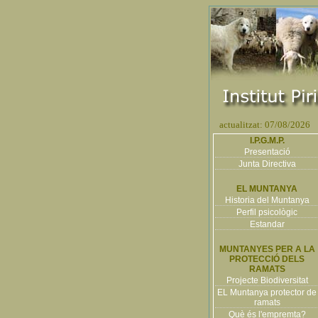
actualitzat: 07/08/2026
I.P.G.M.P.
Presentació
Junta Directiva
EL MUNTANYA
Historia del Muntanya
Perfil psicològic
Estandar
MUNTANYES PER A LA
PROTECCIÓ DELS
RAMATS
Projecte Biodiversitat
EL Muntanya protector de
ramats
Què és l'empremta?