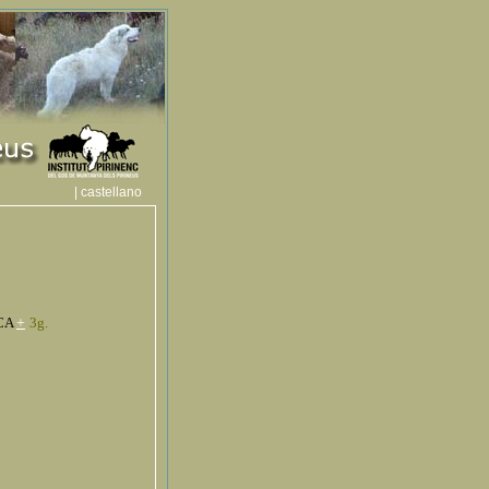
| castellano
CA
+
3g.