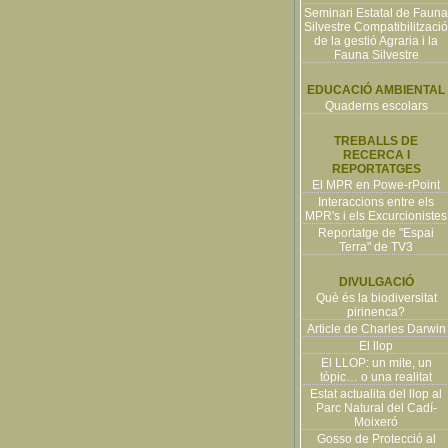
Seminari Estatal de Fauna
Silvestre Compatibilització
de la gestió Agraria i la
Fauna Silvestre
EDUCACIÓ AMBIENTAL
Quaderns escolars
TREBALLS DE
RECERCA I
REPORTATGES
El MPR en Powe-rPoint
Interaccions entre els
MPR's i els Excurcionistes
Reportatge de "Espai
Terra" de TV3
DIVULGACIÓ
Què és la biodiversitat
pirinenca?
Article de Charles Darwin
El llop
El LLOP: un mite, un
tòpic… o una realitat
Estat actualita del llop al
Parc Natural del Cadí-
Moixeró
Gosso de Protecció al