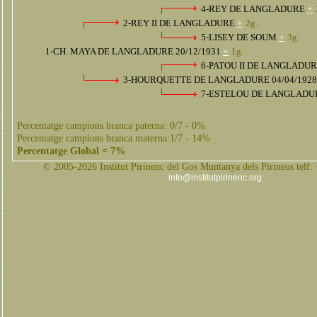
4-REY DE LANGLADURE
+
2-REY II DE LANGLADURE
+
2g.
5-LISEY DE SOUM
+
3g.
1-CH. MAYA DE LANGLADURE 20/12/1931
+
1g.
6-PATOU II DE LANGLADU
3-HOURQUETTE DE LANGLADURE 04/04/192
7-ESTELOU DE LANGLAD
s
Percentatge campions branca paterna: 0/7 - 0%
Percentatge campions branca materna:1/7 - 14%
Percentatge Global = 7%
© 2005-2026 Institut Pirinenc del Gos Muntanya dels Pirineus telf:
info@institutpirinenc.org