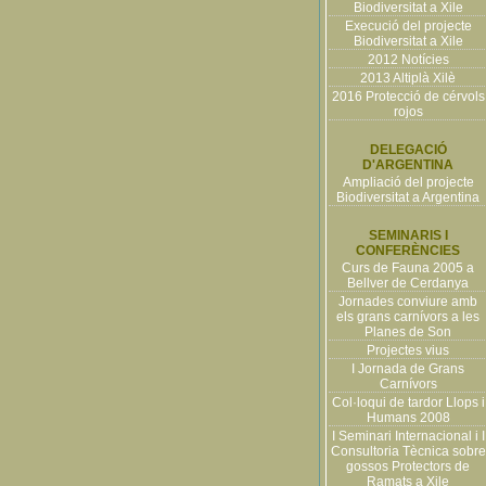
Biodiversitat a Xile
Execució del projecte
Biodiversitat a Xile
2012 Notícies
2013 Altiplà Xilè
2016 Protecció de cérvols
rojos
DELEGACIÓ
D'ARGENTINA
Ampliació del projecte
Biodiversitat a Argentina
SEMINARIS I
CONFERÈNCIES
Curs de Fauna 2005 a
Bellver de Cerdanya
Jornades conviure amb
els grans carnívors a les
Planes de Son
Projectes vius
I Jornada de Grans
Carnívors
Col·loqui de tardor Llops i
Humans 2008
I Seminari Internacional i I
Consultoria Tècnica sobre
gossos Protectors de
Ramats a Xile