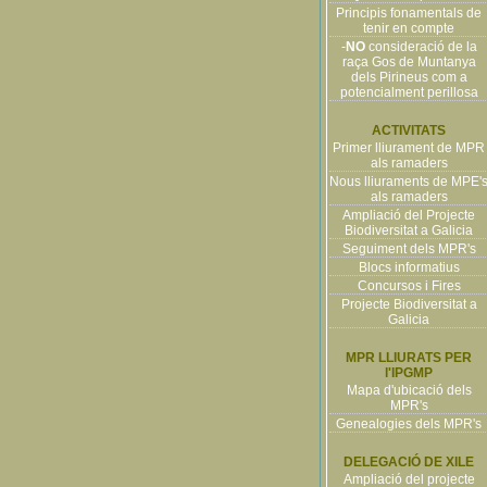
Principis fonamentals de
tenir en compte
-
NO
consideració de la
raça Gos de Muntanya
dels Pirineus com a
potencialment perillosa
ACTIVITATS
Primer lliurament de MPR
als ramaders
Nous lliuraments de MPE'
als ramaders
Ampliació del Projecte
Biodiversitat a Galicia
Seguiment dels MPR's
Blocs informatius
Concursos i Fires
Projecte Biodiversitat a
Galicia
MPR LLIURATS PER
l'IPGMP
Mapa d'ubicació dels
MPR's
Genealogies dels MPR's
DELEGACIÓ DE XILE
Ampliació del projecte