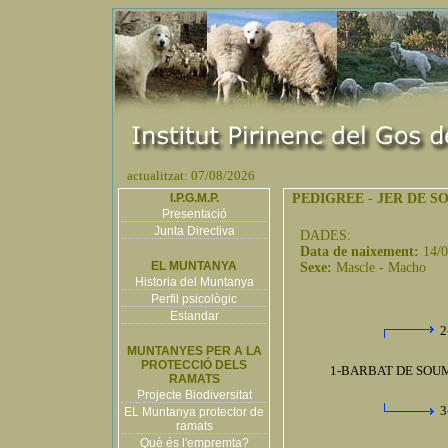
actualitzat: 07/08/2026
I.P.G.M.P.
PEDIGREE
-
JER DE S
Presentació
Junta Directiva
DADES:
Data de naixement:
14/
EL MUNTANYA
Sexe:
Mascle - Macho
Historia del Muntanya
Perfil psicològic
Estandar
2
MUNTANYES PER A LA
PROTECCIÓ DELS
1-BARBAT DE SOUM
RAMATS
Projecte Biodiversitat
3
EL Muntanya protector de
ramats
Què és l'empremta?