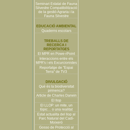
Seminari Estatal de Fauna
Silvestre Compatibilització
de la gestió Agraria i la
Fauna Silvestre
EDUCACIÓ AMBIENTAL
Quaderns escolars
TREBALLS DE
RECERCA I
REPORTATGES
El MPR en Powe-rPoint
Interaccions entre els
MPR's i els Excurcionistes
Reportatge de "Espai
Terra" de TV3
DIVULGACIÓ
Què és la biodiversitat
pirinenca?
Article de Charles Darwin
El llop
El LLOP: un mite, un
tòpic… o una realitat
Estat actualita del llop al
Parc Natural del Cadí-
Moixeró
Gosso de Protecció al