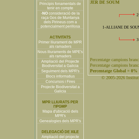
JER DE SOUM
Principis fonamentals de
tenir en compte
-
NO
consideració de la
2
raça Gos de Muntanya
dels Pirineus com a
potencialment perillosa
1-ALLIANE DE SOU
ACTIVITATS
3
Primer lliurament de MPR
als ramaders
Nous lliuraments de MPE's
als ramaders
Percentatge campions branc
Ampliació del Projecte
Percentatge campions branc
Biodiversitat a Galicia
Percentatge Global = 0%
Seguiment dels MPR's
Blocs informatius
© 2005-2026 Institut 
Concursos i Fires
Projecte Biodiversitat a
Galicia
MPR LLIURATS PER
l'IPGMP
Mapa d'ubicació dels
MPR's
Genealogies dels MPR's
DELEGACIÓ DE XILE
Ampliació del projecte