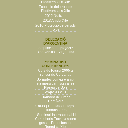
Biodiversitat a Xile
Execució del projecte
Biodiversitat a Xile
2012 Notícies
2013 Altiplà Xilè
2016 Protecció de cérvols
rojos
DELEGACIÓ
D'ARGENTINA
Ampliació del projecte
Biodiversitat a Argentina
SEMINARIS I
CONFERÈNCIES
Curs de Fauna 2005 a
Bellver de Cerdanya
Jornades conviure amb
els grans carnívors a les
Planes de Son
Projectes vius
I Jornada de Grans
Carnívors
Col·loqui de tardor Llops i
Humans 2008
I Seminari Internacional i I
Consultoria Tècnica sobre
gossos Protectors de
Ramats a Xile