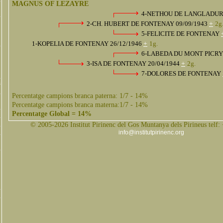
MAGNUS OF LEZAYRE
4-NETHOU DE LANGLADU
2-CH. HUBERT DE FONTENAY 09/09/1943
+
2g
5-FELICITE DE FONTENAY
1-KOPELIA DE FONTENAY 26/12/1946
+
1g.
6-LABEDA DU MONT PICR
3-ISA DE FONTENAY 20/04/1944
+
2g.
7-DOLORES DE FONTENAY
s
Percentatge campions branca paterna: 1/7 - 14%
Percentatge campions branca materna:1/7 - 14%
Percentatge Global = 14%
© 2005-2026 Institut Pirinenc del Gos Muntanya dels Pirineus telf:
info@institutpirinenc.org