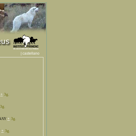
| castellano
Y
+
3g.
3g.
ENAY
+
3g.
Y
+
3g.