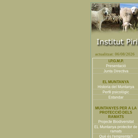
actualitzat: 06/08/2026
I.P.G.M.P.
Presentació
Junta Directiva
EL MUNTANYA
Historia del Muntanya
Perfil psicològic
Estandar
MUNTANYES PER A LA
PROTECCIÓ DELS
RAMATS
Projecte Biodiversitat
EL Muntanya protector de
ramats
Què és l'empremta?