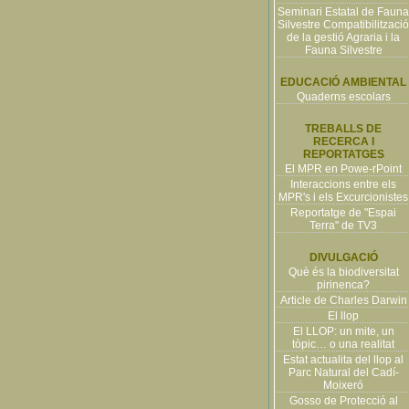
Seminari Estatal de Fauna
Silvestre Compatibilització
de la gestió Agraria i la
Fauna Silvestre
EDUCACIÓ AMBIENTAL
Quaderns escolars
TREBALLS DE
RECERCA I
REPORTATGES
El MPR en Powe-rPoint
Interaccions entre els
MPR's i els Excurcionistes
Reportatge de "Espai
Terra" de TV3
DIVULGACIÓ
Què és la biodiversitat
pirinenca?
Article de Charles Darwin
El llop
El LLOP: un mite, un
tòpic… o una realitat
Estat actualita del llop al
Parc Natural del Cadí-
Moixeró
Gosso de Protecció al