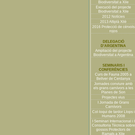
Biodiversitat a Xile
Execució del projecte
Biodiversitat a Xile
2012 Notícies
2013 Altiplà Xilè
2016 Protecció de cérvols
rojos
DELEGACIÓ
D'ARGENTINA
Ampliació del projecte
Biodiversitat a Argentina
SEMINARIS I
CONFERÈNCIES
Curs de Fauna 2005 a
Bellver de Cerdanya
Jornades conviure amb
els grans carnívors a les
Planes de Son
Projectes vius
I Jornada de Grans
Carnívors
Col·loqui de tardor Llops i
Humans 2008
I Seminari Internacional i I
Consultoria Tècnica sobre
gossos Protectors de
Ramats a Xile