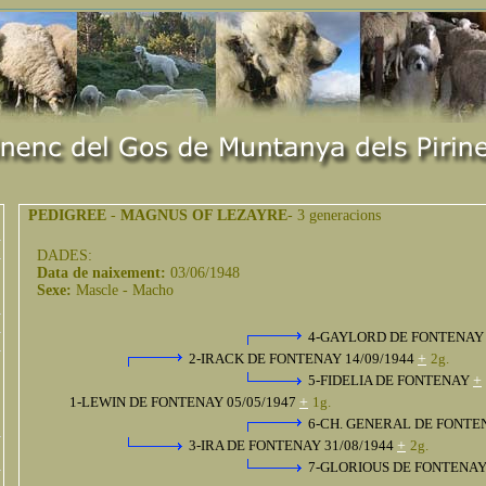
PEDIGREE
-
MAGNUS OF LEZAYRE
- 3 generacions
DADES:
Data de naixement:
03/06/1948
Sexe:
Mascle - Macho
4-GAYLORD DE FONTENA
2-IRACK DE FONTENAY 14/09/1944
+
2g.
5-FIDELIA DE FONTENAY
+
1-LEWIN DE FONTENAY 05/05/1947
+
1g.
6-CH. GENERAL DE FONT
3-IRA DE FONTENAY 31/08/1944
+
2g.
7-GLORIOUS DE FONTENA