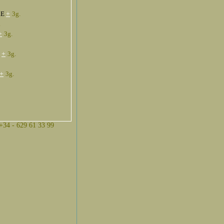
RE
+
3g.
.
+
3g.
Y
+
3g.
+
3g.
 +34 - 629 61 33 99