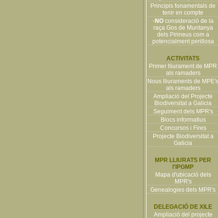
Principis fonamentals de
tenir en compte
-
NO
consideració de la
raça Gos de Muntanya
dels Pirineus com a
potencialment perillosa
ACTIVITATS
Primer lliurament de MPR
als ramaders
Nous lliuraments de MPE'
als ramaders
Ampliació del Projecte
Biodiversitat a Galicia
Seguiment dels MPR's
Blocs informatius
Concursos i Fires
Projecte Biodiversitat a
Galicia
MPR LLIURATS PER
l'IPGMP
Mapa d'ubicació dels
MPR's
Genealogies dels MPR's
DELEGACIÓ DE XILE
Ampliació del projecte