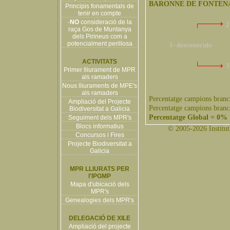
BARONNE DE FONTEN
Principis fonamentals de
tenir en compte
-
NO
consideració de la
2
raça Gos de Muntanya
dels Pirineus com a
potencialment perillosa
1- desconocido
ACTIVITATS
3
Primer lliurament de MPR
als ramaders
Nous lliuraments de MPE's
als ramaders
Percentatge campions branc
Ampliació del Projecte
Percentatge campions branc
Biodiversitat a Galicia
Percentatge Global = 0%
Seguiment dels MPR's
Blocs informatius
© 2005-2026 Institut 
Concursos i Fires
Projecte Biodiversitat a
Galicia
MPR LLIURATS PER
l'IPGMP
Mapa d'ubicació dels
MPR's
Genealogies dels MPR's
DELEGACIÓ DE XILE
Ampliació del projecte