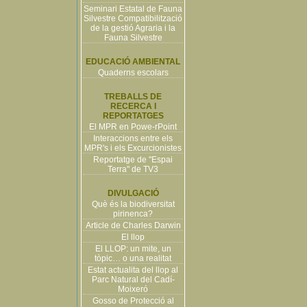
Seminari Estatal de Fauna
Silvestre Compatibilització
de la gestió Agraria i la
Fauna Silvestre
EDUCACIÓ AMBIENTAL
Quaderns escolars
TREBALLS DE
RECERCA I
REPORTATGES
El MPR en Powe-rPoint
Interaccions entre els
MPR's i els Excurcionistes
Reportatge de "Espai
Terra" de TV3
DIVULGACIÓ
Què és la biodiversitat
pirinenca?
Article de Charles Darwin
El llop
El LLOP: un mite, un
tòpic… o una realitat
Estat actualita del llop al
Parc Natural del Cadí-
Moixeró
Gosso de Protecció al