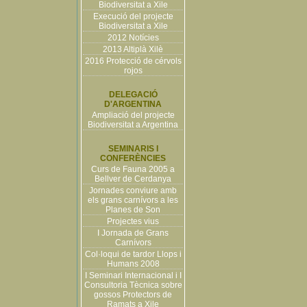
Biodiversitat a Xile
Execució del projecte
Biodiversitat a Xile
2012 Notícies
2013 Altiplà Xilè
2016 Protecció de cérvols
rojos
DELEGACIÓ
D'ARGENTINA
Ampliació del projecte
Biodiversitat a Argentina
SEMINARIS I
CONFERÈNCIES
Curs de Fauna 2005 a
Bellver de Cerdanya
Jornades conviure amb
els grans carnívors a les
Planes de Son
Projectes vius
I Jornada de Grans
Carnívors
Col·loqui de tardor Llops i
Humans 2008
I Seminari Internacional i I
Consultoria Tècnica sobre
gossos Protectors de
Ramats a Xile