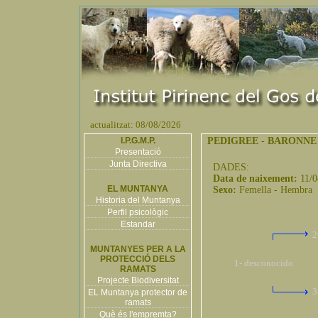
actualitzat: 08/08/2026
I.P.G.M.P.
PEDIGREE
-
BARONNE
Presentació
Junta Directiva
DADES:
Data de naixement:
11/
EL MUNTANYA
Sexo:
Femella - Hembra
Historia del Muntanya
Perfil psicològic
Estandar
2
MUNTANYES PER A LA
PROTECCIÓ DELS
1- desconocido
RAMATS
Projecte Biodiversitat
3
EL Muntanya protector de
ramats
Què és l'empremta?