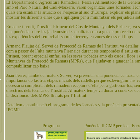
El Departament d’Agricultura Ramaderia, Pesca i Alimentació de la General
amb el Parc Natural del Cadí-Moixeró, varen organitzar unes Jornades Tècni
quals era estudiar la situació de l’espècie al sud d’Europa, explicar els plans 
mostrar les diferents eines que s’apliquen per a minimitzar els perjudicis so
En aquest sentit, l’Institut Pirinenc del Gos de Muntanya dels Pirineus, va s
una ponència sobre les ja demostrades qualitats com a gos de protecció de 
les experiències del seu treball sobre el terreny en zones de ossos i llops.
Armand Flaujat del Servei de Protecció de Ramats de l’Institut, va detallar 
com a pastor de l’alta muntanya Pirenaica durant sis temporades d’estiu en 
Pirineu, posant especial èmfasi en les seves trobades amb els ossos i llops i 
Muntanyes de Protecció de Ramats (MPRs), que l’ajudaven a guardar la ra
comptabilitzar cap baixa.
Joan Ferrer, també del mateix Servei, va presentar una ponència centrada en
importància de las tres etapes inicials dels cadells perquè esdevinguin uns v
necessària complicitat dels ramaders receptors d’ells per a gestionar-los, s
directrius dels tècnics de l’Institut. Al mateix temps va donar a conèixer de
la distribució dels MPRs lliurats per l’Institut.
Detallem a continuació el programa de les Jornades y la ponència presentada
IPGMP.
Programa
Ponència IPGMP
per Joan Ferr