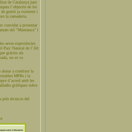
itat de Catalunya junt
ques l’objectiu de les
de gestió ja existents i
bre la ramaderia.
er convidat a presentar
ramats del “Muntanya” i
les seves experiències
el Parc Natural de l’Alt
que gràcies als
mada, no es va
 donar a conèixer la
eritables MPRs i la
empre d’acord amb les
tallades gràfiques sobre
 pels tècnicos del
er