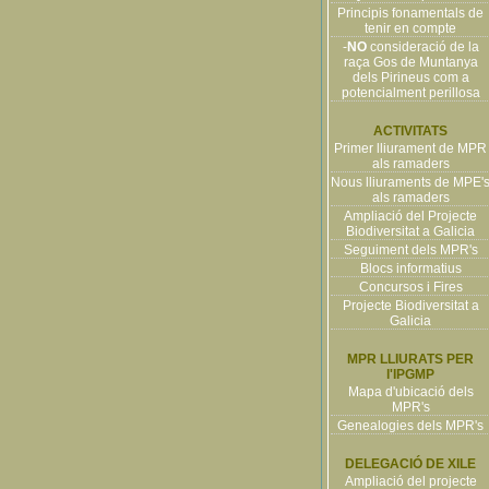
Principis fonamentals de
tenir en compte
-
NO
consideració de la
raça Gos de Muntanya
dels Pirineus com a
potencialment perillosa
ACTIVITATS
Primer lliurament de MPR
als ramaders
Nous lliuraments de MPE'
als ramaders
Ampliació del Projecte
Biodiversitat a Galicia
Seguiment dels MPR's
Blocs informatius
Concursos i Fires
Projecte Biodiversitat a
Galicia
MPR LLIURATS PER
l'IPGMP
Mapa d'ubicació dels
MPR's
Genealogies dels MPR's
DELEGACIÓ DE XILE
Ampliació del projecte