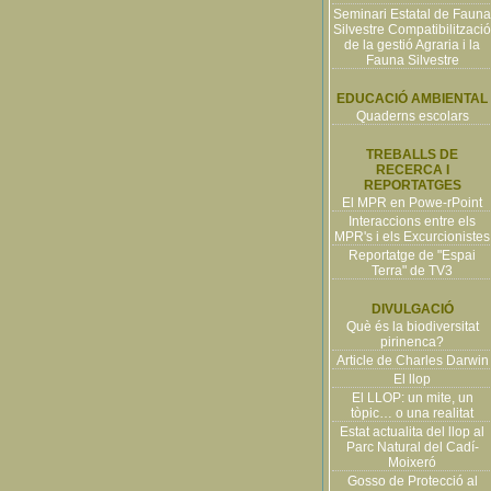
Seminari Estatal de Fauna
Silvestre Compatibilització
de la gestió Agraria i la
Fauna Silvestre
EDUCACIÓ AMBIENTAL
Quaderns escolars
TREBALLS DE
RECERCA I
REPORTATGES
El MPR en Powe-rPoint
Interaccions entre els
MPR's i els Excurcionistes
Reportatge de "Espai
Terra" de TV3
DIVULGACIÓ
Què és la biodiversitat
pirinenca?
Article de Charles Darwin
El llop
El LLOP: un mite, un
tòpic… o una realitat
Estat actualita del llop al
Parc Natural del Cadí-
Moixeró
Gosso de Protecció al