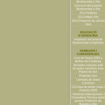
Biodiversitat a Xile
Execució del projecte
Biodiversitat a Xile
2012 Notícies
2013 Altiplà Xilè
2016 Protecció de cérvols
rojos
DELEGACIÓ
D'ARGENTINA
Ampliació del projecte
Biodiversitat a Argentina
SEMINARIS I
CONFERÈNCIES
Curs de Fauna 2005 a
Bellver de Cerdanya
Jornades conviure amb
els grans carnívors a les
Planes de Son
Projectes vius
I Jornada de Grans
Carnívors
Col·loqui de tardor Llops i
Humans 2008
I Seminari Internacional i I
Consultoria Tècnica sobre
gossos Protectors de
Ramats a Xile