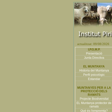
actualitzat: 09/08/2026
I.P.G.M.P.
Presentació
Junta Directiva
EL MUNTANYA
Historia del Muntanya
Perfil psicològic
Estandar
MUNTANYES PER A LA
PROTECCIÓ DELS
RAMATS
Projecte Biodiversitat
EL Muntanya protector de
ramats
Què és l'empremta?