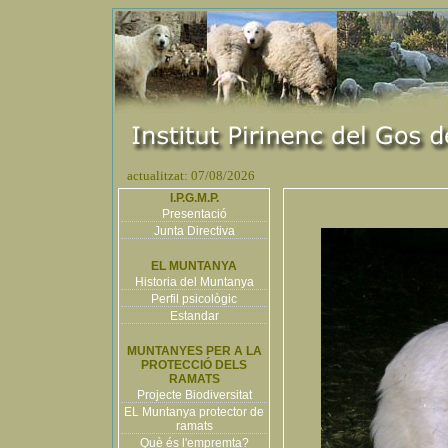
actualitzat: 07/08/2026
I.P.G.M.P.
Presentació
Junta Directiva
EL MUNTANYA
Historia del Muntanya
Perfil psicològic
Estandar
MUNTANYES PER A LA
PROTECCIÓ DELS
RAMATS
Projecte Biodiversitat
EL Muntanya protector de
ramats
Què és l'empremta?