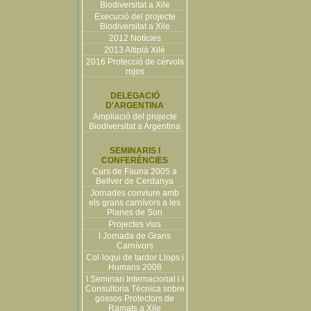
Biodiversitat a Xile
Execució del projecte
Biodiversitat a Xile
2012 Notícies
2013 Altiplà Xilè
2016 Protecció de cérvols
rojos
DELEGACIÓ
D'ARGENTINA
Ampliació del projecte
Biodiversitat a Argentina
SEMINARIS I
CONFERÈNCIES
Curs de Fauna 2005 a
Bellver de Cerdanya
Jornades conviure amb
els grans carnívors a les
Planes de Son
Projectes vius
I Jornada de Grans
Carnívors
Col·loqui de tardor Llops i
Humans 2008
I Seminari Internacional i I
Consultoria Tècnica sobre
gossos Protectors de
Ramats a Xile