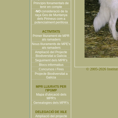
Principis fonamentals de
tenir en compte
-
NO
consideració de la
raça Gos de Muntanya
dels Pirineus com a
potencialment perillosa
ACTIVITATS
Primer lliurament de MPR
als ramaders
Nous lliuraments de MPE's
als ramaders
Ampliació del Projecte
Biodiversitat a Galicia
Seguiment dels MPR's
Blocs informatius
© 2005-2026 Institut 
Concursos i Fires
Projecte Biodiversitat a
Galicia
MPR LLIURATS PER
l'IPGMP
Mapa d'ubicació dels
MPR's
Genealogies dels MPR's
DELEGACIÓ DE XILE
Ampliació del projecte