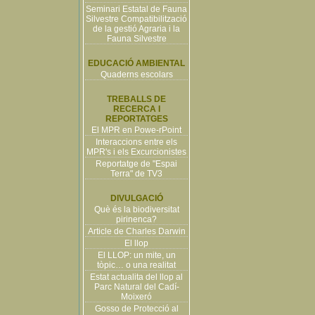
Seminari Estatal de Fauna
Silvestre Compatibilització
de la gestió Agraria i la
Fauna Silvestre
EDUCACIÓ AMBIENTAL
Quaderns escolars
TREBALLS DE
RECERCA I
REPORTATGES
El MPR en Powe-rPoint
Interaccions entre els
MPR's i els Excurcionistes
Reportatge de "Espai
Terra" de TV3
DIVULGACIÓ
Què és la biodiversitat
pirinenca?
Article de Charles Darwin
El llop
El LLOP: un mite, un
tòpic… o una realitat
Estat actualita del llop al
Parc Natural del Cadí-
Moixeró
Gosso de Protecció al