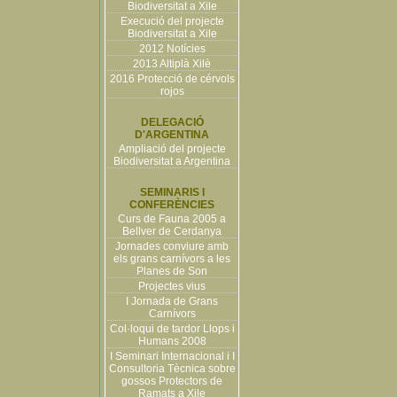
Biodiversitat a Xile
Execució del projecte
Biodiversitat a Xile
2012 Notícies
2013 Altiplà Xilè
2016 Protecció de cérvols
rojos
DELEGACIÓ
D'ARGENTINA
Ampliació del projecte
Biodiversitat a Argentina
SEMINARIS I
CONFERÈNCIES
Curs de Fauna 2005 a
Bellver de Cerdanya
Jornades conviure amb
els grans carnívors a les
Planes de Son
Projectes vius
I Jornada de Grans
Carnívors
Col·loqui de tardor Llops i
Humans 2008
I Seminari Internacional i I
Consultoria Tècnica sobre
gossos Protectors de
Ramats a Xile