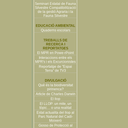
Seminari Estatal de Fauna
Silvestre Compatibilització
de la gestió Agraria i la
Fauna Silvestre
EDUCACIÓ AMBIENTAL
Quaderns escolars
TREBALLS DE
RECERCA I
REPORTATGES
El MPR en Powe-rPoint
Interaccions entre els
MPR's i els Excurcionistes
Reportatge de "Espai
Terra" de TV3
DIVULGACIÓ
Què és la biodiversitat
pirinenca?
Article de Charles Darwin
El llop
El LLOP: un mite, un
tòpic… o una realitat
Estat actualita del llop al
Parc Natural del Cadí-
Moixeró
Gosso de Protecció al