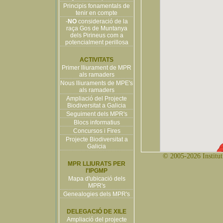
Principis fonamentals de
tenir en compte
-
NO
consideració de la
raça Gos de Muntanya
dels Pirineus com a
potencialment perillosa
ACTIVITATS
Primer lliurament de MPR
als ramaders
Nous lliuraments de MPE's
als ramaders
Ampliació del Projecte
Biodiversitat a Galicia
Seguiment dels MPR's
Blocs informatius
Concursos i Fires
Projecte Biodiversitat a
Galicia
© 2005-2026 Institut 
MPR LLIURATS PER
l'IPGMP
Mapa d'ubicació dels
MPR's
Genealogies dels MPR's
DELEGACIÓ DE XILE
Ampliació del projecte