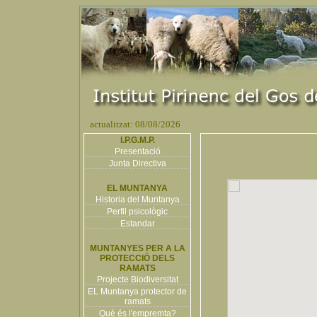
actualitzat: 08/08/2026
I.P.G.M.P.
Presentació
Junta Directiva
EL MUNTANYA
Historia del Muntanya
Perfil psicològic
Estandar
MUNTANYES PER A LA
PROTECCIÓ DELS
RAMATS
Projecte Biodiversitat
EL Muntanya protector de
ramats
Què és l'empremta?