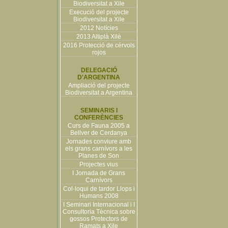
Biodiversitat a Xile
Execució del projecte
Biodiversitat a Xile
2012 Notícies
2013 Altiplà Xilè
2016 Protecció de cérvols
rojos
DELEGACIÓ
D'ARGENTINA
Ampliació del projecte
Biodiversitat a Argentina
SEMINARIS I
CONFERÈNCIES
Curs de Fauna 2005 a
Bellver de Cerdanya
Jornades conviure amb
els grans carnívors a les
Planes de Son
Projectes vius
I Jornada de Grans
Carnívors
Col·loqui de tardor Llops i
Humans 2008
I Seminari Internacional i I
Consultoria Tècnica sobre
gossos Protectors de
Ramats a Xile