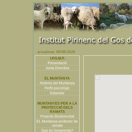
actualitzat: 06/08/2026
I.P.G.M.P.
Presentació
Junta Directiva
EL MUNTANYA
Historia del Muntanya
Perfil psicològic
Estandar
MUNTANYES PER A LA
PROTECCIÓ DELS
RAMATS
Projecte Biodiversitat
EL Muntanya protector de
ramats
Què és l'empremta?