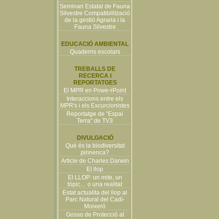
Seminari Estatal de Fauna
Silvestre Compatibilització
de la gestió Agraria i la
Fauna Silvestre
EDUCACIÓ AMBIENTAL
Quaderns escolars
TREBALLS DE
RECERCA I
REPORTATGES
El MPR en Powe-rPoint
Interaccions entre els
MPR's i els Excurcionistes
Reportatge de "Espai
Terra" de TV3
DIVULGACIÓ
Què és la biodiversitat
pirinenca?
Article de Charles Darwin
El llop
El LLOP: un mite, un
tòpic… o una realitat
Estat actualita del llop al
Parc Natural del Cadí-
Moixeró
Gosso de Protecció al