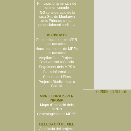
Principis fonamentals de
tenir en compte
-
NO
consideració de la
raça Gos de Muntanya
dels Pirineus com a
potencialment perillosa
ACTIVITATS
Primer lliurament de MPR
als ramaders
Nous lliuraments de MPE's
als ramaders
Ampliació del Projecte
Biodiversitat a Galicia
Seguiment dels MPR's
Blocs informatius
Concursos i Fires
Projecte Biodiversitat a
Galicia
© 2005-2026 Institut 
MPR LLIURATS PER
l'IPGMP
Mapa d'ubicació dels
MPR's
Genealogies dels MPR's
DELEGACIÓ DE XILE
Ampliació del projecte