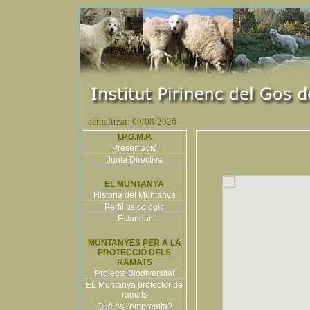
actualitzat: 09/08/2026
I.P.G.M.P.
Presentació
Junta Directiva
EL MUNTANYA
Historia del Muntanya
Perfil psicològic
Estandar
MUNTANYES PER A LA
PROTECCIÓ DELS
RAMATS
Projecte Biodiversitat
EL Muntanya protector de
ramats
Què és l'empremta?