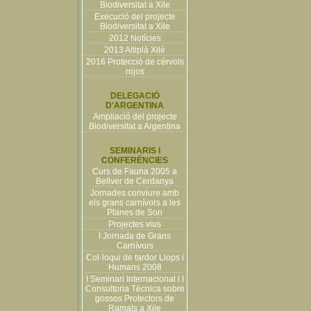
Biodiversitat a Xile
Execució del projecte
Biodiversitat a Xile
2012 Notícies
2013 Altiplà Xilè
2016 Protecció de cérvols
rojos
DELEGACIÓ
D'ARGENTINA
Ampliació del projecte
Biodiversitat a Argentina
SEMINARIS I
CONFERÈNCIES
Curs de Fauna 2005 a
Bellver de Cerdanya
Jornades conviure amb
els grans carnívors a les
Planes de Son
Projectes vius
I Jornada de Grans
Carnívors
Col·loqui de tardor Llops i
Humans 2008
I Seminari Internacional i I
Consultoria Tècnica sobre
gossos Protectors de
Ramats a Xile