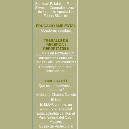
Seminari Estatal de Fauna
Silvestre Compatibilització
de la gestió Agraria i la
Fauna Silvestre
EDUCACIÓ AMBIENTAL
Quaderns escolars
TREBALLS DE
RECERCA I
REPORTATGES
El MPR en Powe-rPoint
Interaccions entre els
MPR's i els Excurcionistes
Reportatge de "Espai
Terra" de TV3
DIVULGACIÓ
Què és la biodiversitat
pirinenca?
Article de Charles Darwin
El llop
El LLOP: un mite, un
tòpic… o una realitat
Estat actualita del llop al
Parc Natural del Cadí-
Moixeró
Gosso de Protecció al