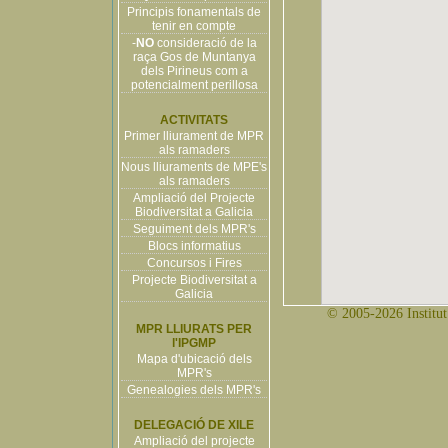
Principis fonamentals de
tenir en compte
-
NO
consideració de la
raça Gos de Muntanya
dels Pirineus com a
potencialment perillosa
ACTIVITATS
Primer lliurament de MPR
als ramaders
Nous lliuraments de MPE's
als ramaders
Ampliació del Projecte
Biodiversitat a Galicia
Seguiment dels MPR's
Blocs informatius
Concursos i Fires
Projecte Biodiversitat a
Galicia
© 2005-2026 Institut 
MPR LLIURATS PER
l'IPGMP
Mapa d'ubicació dels
MPR's
Genealogies dels MPR's
DELEGACIÓ DE XILE
Ampliació del projecte