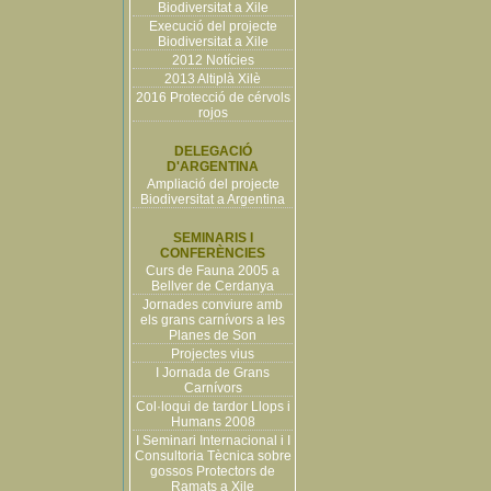
Biodiversitat a Xile
Execució del projecte
Biodiversitat a Xile
2012 Notícies
2013 Altiplà Xilè
2016 Protecció de cérvols
rojos
DELEGACIÓ
D'ARGENTINA
Ampliació del projecte
Biodiversitat a Argentina
SEMINARIS I
CONFERÈNCIES
Curs de Fauna 2005 a
Bellver de Cerdanya
Jornades conviure amb
els grans carnívors a les
Planes de Son
Projectes vius
I Jornada de Grans
Carnívors
Col·loqui de tardor Llops i
Humans 2008
I Seminari Internacional i I
Consultoria Tècnica sobre
gossos Protectors de
Ramats a Xile