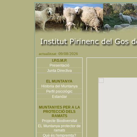
actualitzat: 09/08/2026
I.P.G.M.P.
Presentació
Junta Directiva
EL MUNTANYA
Historia del Muntanya
Perfil psicològic
Estandar
MUNTANYES PER A LA
PROTECCIÓ DELS
RAMATS
Projecte Biodiversitat
EL Muntanya protector de
ramats
Què és l'empremta?