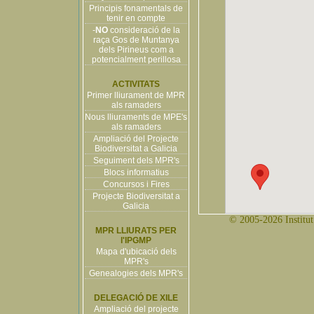
Principis fonamentals de
tenir en compte
-
NO
consideració de la
raça Gos de Muntanya
dels Pirineus com a
potencialment perillosa
ACTIVITATS
Primer lliurament de MPR
als ramaders
Nous lliuraments de MPE's
als ramaders
Ampliació del Projecte
Biodiversitat a Galicia
Seguiment dels MPR's
Blocs informatius
Concursos i Fires
Projecte Biodiversitat a
Galicia
© 2005-2026 Institut 
MPR LLIURATS PER
l'IPGMP
Mapa d'ubicació dels
MPR's
Genealogies dels MPR's
DELEGACIÓ DE XILE
Ampliació del projecte