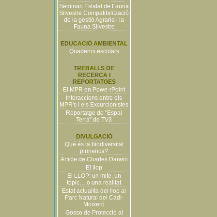
Seminari Estatal de Fauna
Silvestre Compatibilització
de la gestió Agraria i la
Fauna Silvestre
EDUCACIÓ AMBIENTAL
Quaderns escolars
TREBALLS DE
RECERCA I
REPORTATGES
El MPR en Powe-rPoint
Interaccions entre els
MPR's i els Excurcionistes
Reportatge de "Espai
Terra" de TV3
DIVULGACIÓ
Què és la biodiversitat
pirinenca?
Article de Charles Darwin
El llop
El LLOP: un mite, un
tòpic… o una realitat
Estat actualita del llop al
Parc Natural del Cadí-
Moixeró
Gosso de Protecció al