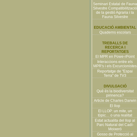
Seminari Estatal de Fauna
Silvestre Compatibilització
de la gestió Agraria i la
Fauna Silvestre
EDUCACIÓ AMBIENTAL
Quaderns escolars
TREBALLS DE
RECERCA I
REPORTATGES
El MPR en Powe-rPoint
Interaccions entre els
MPR's i els Excurcionistes
Reportatge de "Espai
Terra" de TV3
DIVULGACIÓ
Què és la biodiversitat
pirinenca?
Article de Charles Darwin
El llop
El LLOP: un mite, un
tòpic… o una realitat
Estat actualita del llop al
Parc Natural del Cadí-
Moixeró
Gosso de Protecció al