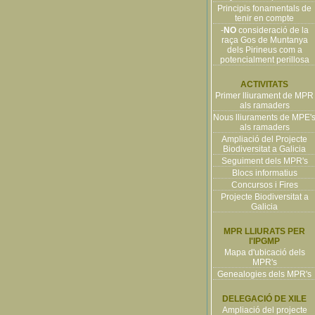
Principis fonamentals de
tenir en compte
-
NO
consideració de la
raça Gos de Muntanya
dels Pirineus com a
potencialment perillosa
ACTIVITATS
Primer lliurament de MPR
als ramaders
Nous lliuraments de MPE'
als ramaders
Ampliació del Projecte
Biodiversitat a Galicia
Seguiment dels MPR's
Blocs informatius
Concursos i Fires
Projecte Biodiversitat a
Galicia
MPR LLIURATS PER
l'IPGMP
Mapa d'ubicació dels
MPR's
Genealogies dels MPR's
DELEGACIÓ DE XILE
Ampliació del projecte