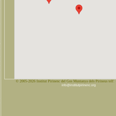
s
© 2005-2026 Institut Pirinenc del Gos Muntanya dels Pirineus telf:
info@institutpirinenc.org