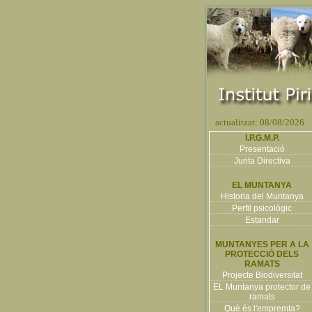
actualitzat: 08/08/2026
I.P.G.M.P.
Presentació
Junta Directiva
EL MUNTANYA
Historia del Muntanya
Perfil psicològic
Estandar
MUNTANYES PER A LA
PROTECCIÓ DELS
RAMATS
Projecte Biodiversitat
EL Muntanya protector de
ramats
Què és l'empremta?