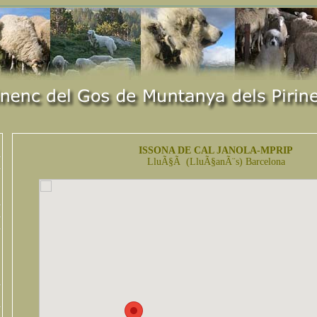
ISSONA DE CAL JANOLA-MPRIP
LluÃ§Ã (LluÃ§anÃ¨s) Barcelona