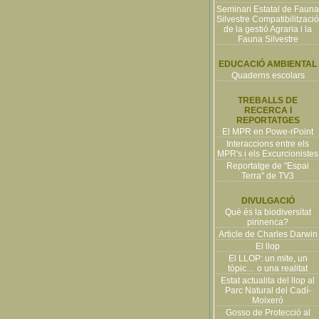
Seminari Estatal de Fauna
Silvestre Compatibilització
de la gestió Agraria i la
Fauna Silvestre
EDUCACIÓ AMBIENTAL
Quaderns escolars
TREBALLS DE
RECERCA I
REPORTATGES
El MPR en Powe-rPoint
Interaccions entre els
MPR's i els Excurcionistes
Reportatge de "Espai
Terra" de TV3
DIVULGACIÓ
Què és la biodiversitat
pirinenca?
Article de Charles Darwin
El llop
El LLOP: un mite, un
tòpic… o una realitat
Estat actualita del llop al
Parc Natural del Cadí-
Moixeró
Gosso de Protecció al