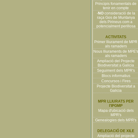
Principis fonamentals de
tenir en compte
-
NO
consideració de la
raça Gos de Muntanya
dels Pirineus com a
potencialment perillosa
ACTIVITATS
Primer lliurament de MPR
als ramaders
Nous lliuraments de MPE'
als ramaders
Ampliació del Projecte
Biodiversitat a Galicia
Seguiment dels MPR's
Blocs informatius
Concursos i Fires
Projecte Biodiversitat a
Galicia
MPR LLIURATS PER
l'IPGMP
Mapa d'ubicació dels
MPR's
Genealogies dels MPR's
DELEGACIÓ DE XILE
Ampliació del projecte