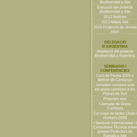
Biodiversitat a Xile
Execució del projecte
Biodiversitat a Xile
2012 Notícies
2013 Altiplà Xilè
2016 Protecció de cérvols
rojos
DELEGACIÓ
D'ARGENTINA
Ampliació del projecte
Biodiversitat a Argentina
SEMINARIS I
CONFERÈNCIES
Curs de Fauna 2005 a
Bellver de Cerdanya
Jornades conviure amb
els grans carnívors a les
Planes de Son
Projectes vius
I Jornada de Grans
Carnívors
Col·loqui de tardor Llops i
Humans 2008
I Seminari Internacional i I
Consultoria Tècnica sobre
gossos Protectors de
Ramats a Xile