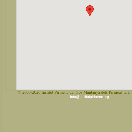
s
© 2005-2026 Institut Pirinenc del Gos Muntanya dels Pirineus telf:
info@institutpirinenc.org