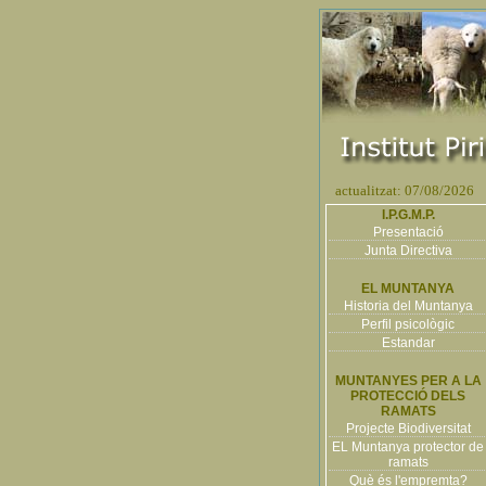
actualitzat: 07/08/2026
I.P.G.M.P.
Presentació
Junta Directiva
EL MUNTANYA
Historia del Muntanya
Perfil psicològic
Estandar
MUNTANYES PER A LA
PROTECCIÓ DELS
RAMATS
Projecte Biodiversitat
EL Muntanya protector de
ramats
Què és l'empremta?