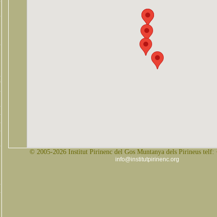
s
© 2005-2026 Institut Pirinenc del Gos Muntanya dels Pirineus telf:
info@institutpirinenc.org