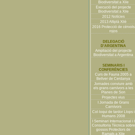
Biodiversitat a Xile
Execució del projecte
Biodiversitat a Xile
2012 Notícies
2013 Altiplà Xilè
2016 Protecció de cérvols
rojos
DELEGACIÓ
D'ARGENTINA
Ampliació del projecte
Biodiversitat a Argentina
SEMINARIS I
CONFERÈNCIES
Curs de Fauna 2005 a
Bellver de Cerdanya
Jornades conviure amb
els grans carnívors a les
Planes de Son
Projectes vius
I Jornada de Grans
Carnívors
Col·loqui de tardor Llops i
Humans 2008
I Seminari Internacional i I
Consultoria Tècnica sobre
gossos Protectors de
Ramats a Xile