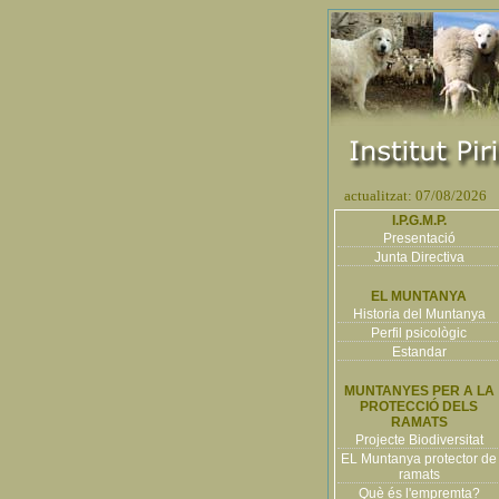
actualitzat: 07/08/2026
I.P.G.M.P.
Presentació
Junta Directiva
EL MUNTANYA
Historia del Muntanya
Perfil psicològic
Estandar
MUNTANYES PER A LA
PROTECCIÓ DELS
RAMATS
Projecte Biodiversitat
EL Muntanya protector de
ramats
Què és l'empremta?