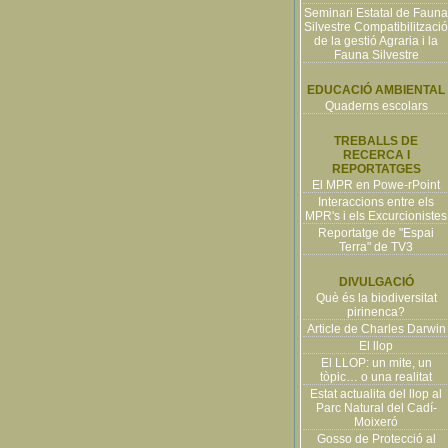
Seminari Estatal de Fauna
Silvestre Compatibilització
de la gestió Agraria i la
Fauna Silvestre
EDUCACIÓ AMBIENTAL
Quaderns escolars
TREBALLS DE
RECERCA I
REPORTATGES
El MPR en Powe-rPoint
Interaccions entre els
MPR's i els Excurcionistes
Reportatge de "Espai
Terra" de TV3
DIVULGACIÓ
Què és la biodiversitat
pirinenca?
Article de Charles Darwin
El llop
El LLOP: un mite, un
tòpic… o una realitat
Estat actualita del llop al
Parc Natural del Cadí-
Moixeró
Gosso de Protecció al