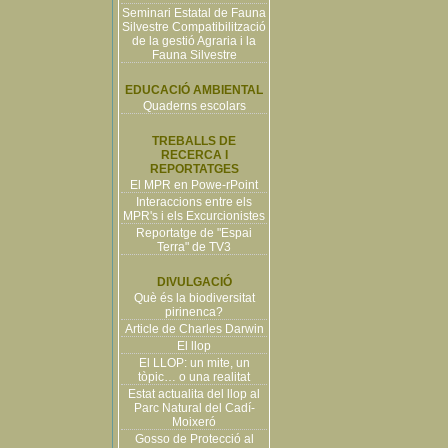
Seminari Estatal de Fauna
Silvestre Compatibilització
de la gestió Agraria i la
Fauna Silvestre
EDUCACIÓ AMBIENTAL
Quaderns escolars
TREBALLS DE
RECERCA I
REPORTATGES
El MPR en Powe-rPoint
Interaccions entre els
MPR's i els Excurcionistes
Reportatge de "Espai
Terra" de TV3
DIVULGACIÓ
Què és la biodiversitat
pirinenca?
Article de Charles Darwin
El llop
El LLOP: un mite, un
tòpic… o una realitat
Estat actualita del llop al
Parc Natural del Cadí-
Moixeró
Gosso de Protecció al