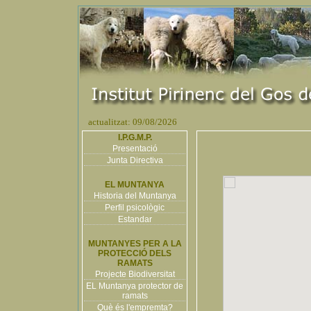
actualitzat: 09/08/2026
I.P.G.M.P.
Presentació
Junta Directiva
EL MUNTANYA
Historia del Muntanya
Perfil psicològic
Estandar
MUNTANYES PER A LA
PROTECCIÓ DELS
RAMATS
Projecte Biodiversitat
EL Muntanya protector de
ramats
Què és l'empremta?