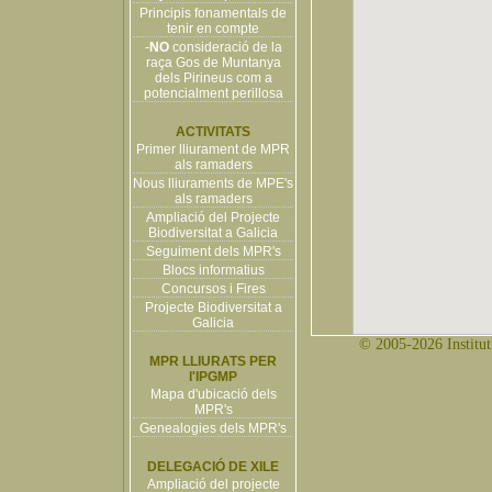
Principis fonamentals de
tenir en compte
-
NO
consideració de la
raça Gos de Muntanya
dels Pirineus com a
potencialment perillosa
ACTIVITATS
Primer lliurament de MPR
als ramaders
Nous lliuraments de MPE's
als ramaders
Ampliació del Projecte
Biodiversitat a Galicia
Seguiment dels MPR's
Blocs informatius
Concursos i Fires
Projecte Biodiversitat a
Galicia
© 2005-2026 Institut 
MPR LLIURATS PER
l'IPGMP
Mapa d'ubicació dels
MPR's
Genealogies dels MPR's
DELEGACIÓ DE XILE
Ampliació del projecte