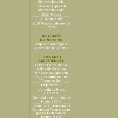
Biodiversitat a Xile
Execució del projecte
Biodiversitat a Xile
2012 Notícies
2013 Altiplà Xilè
2016 Protecció de cérvols
rojos
DELEGACIÓ
D'ARGENTINA
Ampliació del projecte
Biodiversitat a Argentina
SEMINARIS I
CONFERÈNCIES
Curs de Fauna 2005 a
Bellver de Cerdanya
Jornades conviure amb
els grans carnívors a les
Planes de Son
Projectes vius
I Jornada de Grans
Carnívors
Col·loqui de tardor Llops i
Humans 2008
I Seminari Internacional i I
Consultoria Tècnica sobre
gossos Protectors de
Ramats a Xile