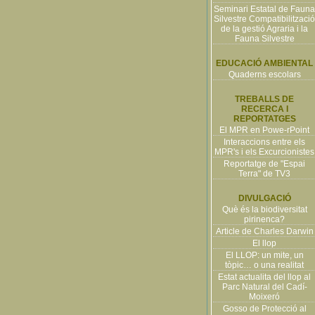
Seminari Estatal de Fauna
Silvestre Compatibilització
de la gestió Agraria i la
Fauna Silvestre
EDUCACIÓ AMBIENTAL
Quaderns escolars
TREBALLS DE
RECERCA I
REPORTATGES
El MPR en Powe-rPoint
Interaccions entre els
MPR's i els Excurcionistes
Reportatge de "Espai
Terra" de TV3
DIVULGACIÓ
Què és la biodiversitat
pirinenca?
Article de Charles Darwin
El llop
El LLOP: un mite, un
tòpic… o una realitat
Estat actualita del llop al
Parc Natural del Cadí-
Moixeró
Gosso de Protecció al