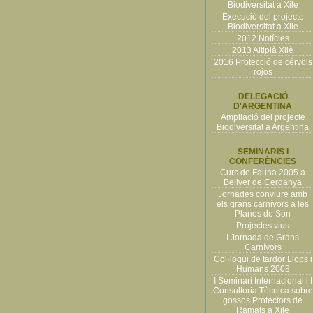
Biodiversitat a Xile
Execució del projecte
Biodiversitat a Xile
2012 Notícies
2013 Altiplà Xilè
2016 Protecció de cérvols
rojos
DELEGACIÓ
D'ARGENTINA
Ampliació del projecte
Biodiversitat a Argentina
SEMINARIS I
CONFERÈNCIES
Curs de Fauna 2005 a
Bellver de Cerdanya
Jornades conviure amb
els grans carnívors a les
Planes de Son
Projectes vius
I Jornada de Grans
Carnívors
Col·loqui de tardor Llops i
Humans 2008
I Seminari Internacional i I
Consultoria Tècnica sobre
gossos Protectors de
Ramats a Xile