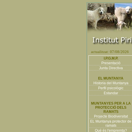
actualitzat: 07/08/2026
I.P.G.M.P.
Presentació
Junta Directiva
EL MUNTANYA
Historia del Muntanya
Perfil psicològic
Estandar
MUNTANYES PER A LA
PROTECCIÓ DELS
RAMATS
Projecte Biodiversitat
EL Muntanya protector de
ramats
Què és l'empremta?