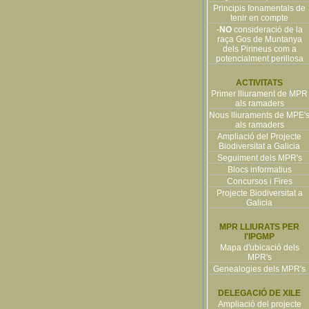
Principis fonamentals de
tenir en compte
-
NO
consideració de la
raça Gos de Muntanya
dels Pirineus com a
potencialment perillosa
ACTIVITATS
Primer lliurament de MPR
als ramaders
Nous lliuraments de MPE'
als ramaders
Ampliació del Projecte
Biodiversitat a Galicia
Seguiment dels MPR's
Blocs informatius
Concursos i Fires
Projecte Biodiversitat a
Galicia
MPR LLIURATS PER
l'IPGMP
Mapa d'ubicació dels
MPR's
Genealogies dels MPR's
DELEGACIÓ DE XILE
Ampliació del projecte