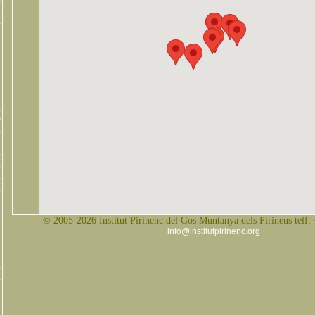
s
© 2005-2026 Institut Pirinenc del Gos Muntanya dels Pirineus telf:
info@institutpirinenc.org