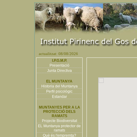
actualitzat: 08/08/2026
I.P.G.M.P.
Presentació
Junta Directiva
EL MUNTANYA
Historia del Muntanya
Perfil psicològic
Estandar
MUNTANYES PER A LA
PROTECCIÓ DELS
RAMATS
Projecte Biodiversitat
EL Muntanya protector de
ramats
Què és l'empremta?