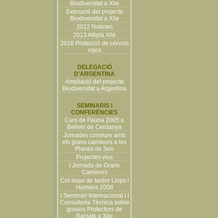
Biodiversitat a Xile
Execució del projecte
Biodiversitat a Xile
2012 Notícies
2013 Altiplà Xilè
2016 Protecció de cérvols
rojos
DELEGACIÓ
D'ARGENTINA
Ampliació del projecte
Biodiversitat a Argentina
SEMINARIS I
CONFERÈNCIES
Curs de Fauna 2005 a
Bellver de Cerdanya
Jornades conviure amb
els grans carnívors a les
Planes de Son
Projectes vius
I Jornada de Grans
Carnívors
Col·loqui de tardor Llops i
Humans 2008
I Seminari Internacional i I
Consultoria Tècnica sobre
gossos Protectors de
Ramats a Xile