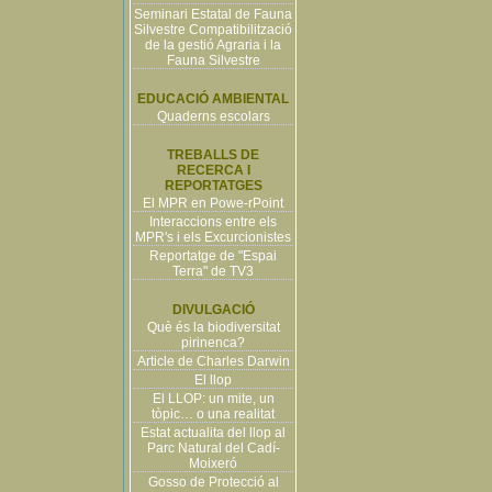
Seminari Estatal de Fauna
Silvestre Compatibilització
de la gestió Agraria i la
Fauna Silvestre
EDUCACIÓ AMBIENTAL
Quaderns escolars
TREBALLS DE
RECERCA I
REPORTATGES
El MPR en Powe-rPoint
Interaccions entre els
MPR's i els Excurcionistes
Reportatge de "Espai
Terra" de TV3
DIVULGACIÓ
Què és la biodiversitat
pirinenca?
Article de Charles Darwin
El llop
El LLOP: un mite, un
tòpic… o una realitat
Estat actualita del llop al
Parc Natural del Cadí-
Moixeró
Gosso de Protecció al