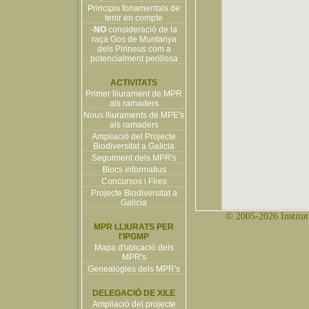
Principis fonamentals de
tenir en compte
-
NO
consideració de la
raça Gos de Muntanya
dels Pirineus com a
potencialment perillosa
ACTIVITATS
Primer lliurament de MPR
als ramaders
Nous lliuraments de MPE's
als ramaders
Ampliació del Projecte
Biodiversitat a Galicia
Seguiment dels MPR's
Blocs informatius
Concursos i Fires
Projecte Biodiversitat a
Galicia
© 2005-2026 Institut 
MPR LLIURATS PER
l'IPGMP
Mapa d'ubicació dels
MPR's
Genealogies dels MPR's
DELEGACIÓ DE XILE
Ampliació del projecte