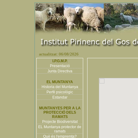
actualitzat: 06/08/2026
I.P.G.M.P.
Presentació
Junta Directiva
EL MUNTANYA
Historia del Muntanya
Perfil psicològic
Estandar
MUNTANYES PER A LA
PROTECCIÓ DELS
RAMATS
Projecte Biodiversitat
EL Muntanya protector de
ramats
Què és l'empremta?