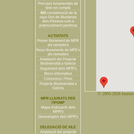
Principis fonamentals de
tenir en compte
-
NO
consideració de la
raça Gos de Muntanya
dels Pirineus com a
potencialment perillosa
ACTIVITATS
Primer lliurament de MPR
als ramaders
Nous lliuraments de MPE's
als ramaders
Ampliació del Projecte
Biodiversitat a Galicia
Seguiment dels MPR's
Blocs informatius
Concursos i Fires
Projecte Biodiversitat a
Galicia
© 2005-2026 Institut 
MPR LLIURATS PER
l'IPGMP
Mapa d'ubicació dels
MPR's
Genealogies dels MPR's
DELEGACIÓ DE XILE
Ampliació del projecte