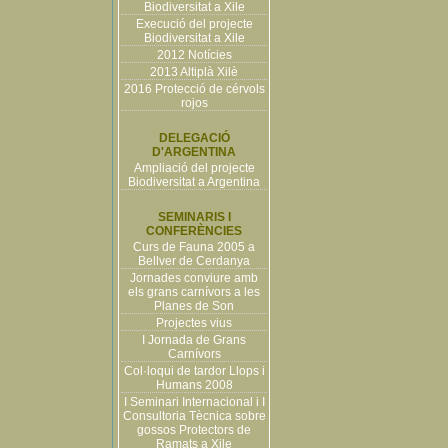
Biodiversitat a Xile
Execució del projecte
Biodiversitat a Xile
2012 Notícies
2013 Altiplà Xilè
2016 Protecció de cérvols
rojos
DELEGACIÓ
D'ARGENTINA
Ampliació del projecte
Biodiversitat a Argentina
SEMINARIS I
CONFERÈNCIES
Curs de Fauna 2005 a
Bellver de Cerdanya
Jornades conviure amb
els grans carnívors a les
Planes de Son
Projectes vius
I Jornada de Grans
Carnívors
Col·loqui de tardor Llops i
Humans 2008
I Seminari Internacional i I
Consultoria Tècnica sobre
gossos Protectors de
Ramats a Xile