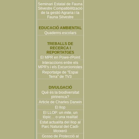
Seminari Estatal de Fauna
Silvestre Compatibilització
de la gestió Agraria i la
Fauna Silvestre
EDUCACIÓ AMBIENTAL
Quaderns escolars
TREBALLS DE
RECERCA I
REPORTATGES
El MPR en Powe-rPoint
Interaccions entre els
MPR's i els Excurcionistes
Reportatge de "Espai
Terra" de TV3
DIVULGACIÓ
Què és la biodiversitat
pirinenca?
Article de Charles Darwin
El llop
El LLOP: un mite, un
tòpic… o una realitat
Estat actualita del llop al
Parc Natural del Cadí-
Moixeró
Gosso de Protecció al