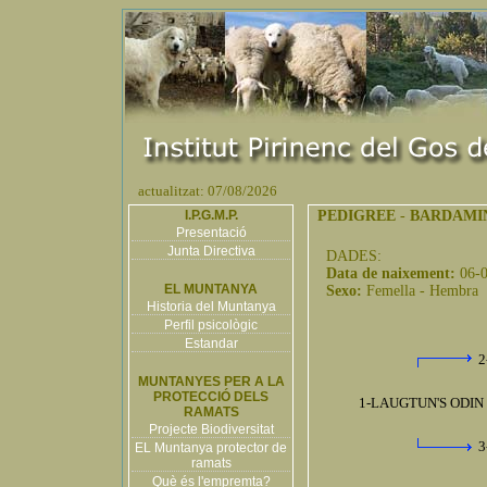
actualitzat: 07/08/2026
I.P.G.M.P.
PEDIGREE
-
BARDAMIN
Presentació
Junta Directiva
DADES:
Data de naixement:
06-
EL MUNTANYA
Sexo:
Femella - Hembra
Historia del Muntanya
Perfil psicològic
Estandar
2
MUNTANYES PER A LA
PROTECCIÓ DELS
1-LAUGTUN'S ODIN 
RAMATS
Projecte Biodiversitat
3
EL Muntanya protector de
ramats
Què és l'empremta?