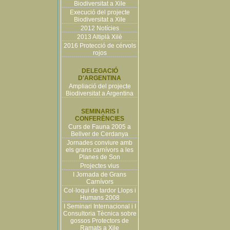
Biodiversitat a Xile
Execució del projecte
Biodiversitat a Xile
2012 Notícies
2013 Altiplà Xilè
2016 Protecció de cérvols
rojos
DELEGACIÓ
D'ARGENTINA
Ampliació del projecte
Biodiversitat a Argentina
SEMINARIS I
CONFERÈNCIES
Curs de Fauna 2005 a
Bellver de Cerdanya
Jornades conviure amb
els grans carnívors a les
Planes de Son
Projectes vius
I Jornada de Grans
Carnívors
Col·loqui de tardor Llops i
Humans 2008
I Seminari Internacional i I
Consultoria Tècnica sobre
gossos Protectors de
Ramats a Xile