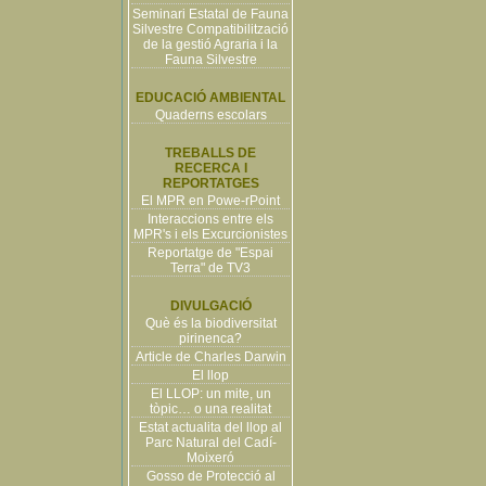
Seminari Estatal de Fauna
Silvestre Compatibilització
de la gestió Agraria i la
Fauna Silvestre
EDUCACIÓ AMBIENTAL
Quaderns escolars
TREBALLS DE
RECERCA I
REPORTATGES
El MPR en Powe-rPoint
Interaccions entre els
MPR's i els Excurcionistes
Reportatge de "Espai
Terra" de TV3
DIVULGACIÓ
Què és la biodiversitat
pirinenca?
Article de Charles Darwin
El llop
El LLOP: un mite, un
tòpic… o una realitat
Estat actualita del llop al
Parc Natural del Cadí-
Moixeró
Gosso de Protecció al