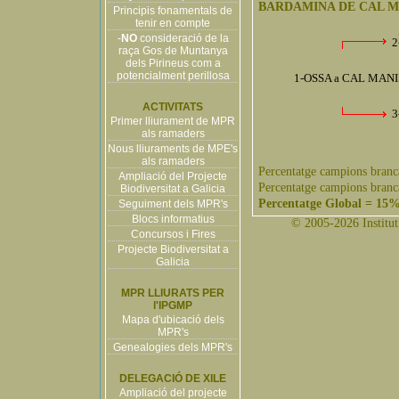
BARDAMINA DE CAL M
Principis fonamentals de
tenir en compte
-
NO
consideració de la
2
raça Gos de Muntanya
dels Pirineus com a
potencialment perillosa
1-OSSA a CAL MAN
ACTIVITATS
3
Primer lliurament de MPR
als ramaders
Nous lliuraments de MPE's
als ramaders
Percentatge campions branc
Ampliació del Projecte
Percentatge campions branc
Biodiversitat a Galicia
Percentatge Global = 15
Seguiment dels MPR's
Blocs informatius
© 2005-2026 Institut 
Concursos i Fires
Projecte Biodiversitat a
Galicia
MPR LLIURATS PER
l'IPGMP
Mapa d'ubicació dels
MPR's
Genealogies dels MPR's
DELEGACIÓ DE XILE
Ampliació del projecte