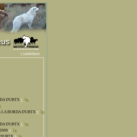
| castellano
RDA D'URTX
+
3g.
g.
a LA BORDA D'URTX
+
3g.
RDA D'URTX
+
3g.
-2006
+
2g.
 D'URTX
+
3g.