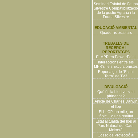
Seminari Estatal de Fauna
Silvestre Compatibilització
de la gestió Agraria i la
Fauna Silvestre
EDUCACIÓ AMBIENTAL
Quaderns escolars
TREBALLS DE
RECERCA I
REPORTATGES
El MPR en Powe-rPoint
Interaccions entre els
MPR's i els Excurcionistes
Reportatge de "Espai
Terra" de TV3
DIVULGACIÓ
Què és la biodiversitat
pirinenca?
Article de Charles Darwin
El llop
El LLOP: un mite, un
tòpic… o una realitat
Estat actualita del llop al
Parc Natural del Cadí-
Moixeró
Gosso de Protecció al