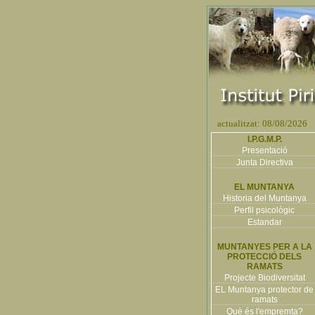
actualitzat: 08/08/2026
I.P.G.M.P.
Presentació
Junta Directiva
EL MUNTANYA
Historia del Muntanya
Perfil psicològic
Estandar
MUNTANYES PER A LA
PROTECCIÓ DELS
RAMATS
Projecte Biodiversitat
EL Muntanya protector de
ramats
Què és l'empremta?