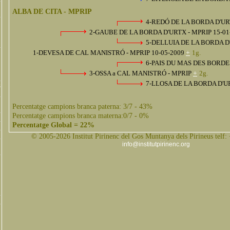
ALBA DE CITA - MPRIP
4-REDÓ DE LA BORDA D'U
2-GAUBE DE LA BORDA D'URTX - MPRIP 15-01
5-DELLUIA DE LA BORDA 
1-DEVESA DE CAL MANISTRÓ - MPRIP 10-05-2009
+
1g.
6-PAIS DU MAS DES BORD
3-OSSA a CAL MANISTRÓ - MPRIP
+
2g.
7-LLOSA DE LA BORDA D'
s
Percentatge campions branca paterna: 3/7 - 43%
Percentatge campions branca materna:0/7 - 0%
Percentatge Global = 22%
© 2005-2026 Institut Pirinenc del Gos Muntanya dels Pirineus telf:
info@institutpirinenc.org