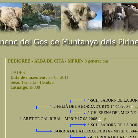
PEDIGREE
-
ALBA DE CITA - MPRIP
- 3 generacions
DADES:
Data de naixement:
27-05-2011
Sexo:
Femella - Hembra
Tatuatge:
IP088
4-SCH. SADORN DE LA BO
2-FELIÀ DE LA BORDA D'URTX 14-11-2004
+
2
5-CH. XEENA DEL MUSINE 
1-ARET DE CAL RIBAL - MPRIP 17-08-2008
+
1g.
6-SCH. SADORN DE LA BO
3-ORRIA DE LA BORDA D'URTX - MPRIP 03-04
7-LITEROLA DE LA BORDA