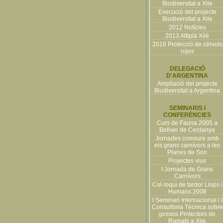
Biodiversitat a Xile
Execució del projecte
Biodiversitat a Xile
2012 Notícies
2013 Altiplà Xilè
2016 Protecció de cérvols
rojos
DELEGACIÓ
D'ARGENTINA
Ampliació del projecte
Biodiversitat a Argentina
SEMINARIS I
CONFERÈNCIES
Curs de Fauna 2005 a
Bellver de Cerdanya
Jornades conviure amb
els grans carnívors a les
Planes de Son
Projectes vius
I Jornada de Grans
Carnívors
Col·loqui de tardor Llops i
Humans 2008
I Seminari Internacional i I
Consultoria Tècnica sobre
gossos Protectors de
Ramats a Xile