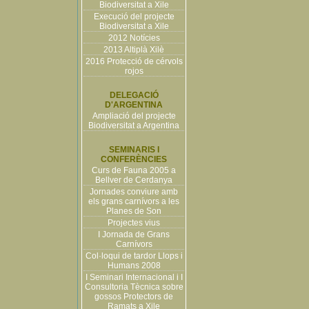
Biodiversitat a Xile
Execució del projecte
Biodiversitat a Xile
2012 Notícies
2013 Altiplà Xilè
2016 Protecció de cérvols
rojos
DELEGACIÓ
D'ARGENTINA
Ampliació del projecte
Biodiversitat a Argentina
SEMINARIS I
CONFERÈNCIES
Curs de Fauna 2005 a
Bellver de Cerdanya
Jornades conviure amb
els grans carnívors a les
Planes de Son
Projectes vius
I Jornada de Grans
Carnívors
Col·loqui de tardor Llops i
Humans 2008
I Seminari Internacional i I
Consultoria Tècnica sobre
gossos Protectors de
Ramats a Xile