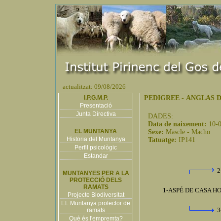
actualitzat: 09/08/2026
I.P.G.M.P.
PEDIGREE
-
ANGLAS D
Presentació
Junta Directiva
DADES:
Data de naixement:
10-
EL MUNTANYA
Sexe:
Mascle - Macho
Historia del Muntanya
Tatuatge:
IP141
Perfil psicològic
Estandar
2
MUNTANYES PER A LA
PROTECCIÓ DELS
RAMATS
1-ASPÉ DE CASA HO
Projecte Biodiversitat
EL Muntanya protector de
3
ramats
Què és l'empremta?