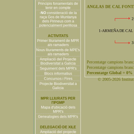
Principis fonamentals de
ANGLAS DE CAL FONT
tenir en compte
-
NO
consideració de la
raça Gos de Muntanya
2
dels Pirineus com a
potencialment perillosa
1-ARMEÑA DE CAL D
ACTIVITATS
Primer lliurament de MPR
3
als ramaders
Nous lliuraments de MPE's
als ramaders
Ampliació del Projecte
Percentatge campions branc
Biodiversitat a Galicia
Percentatge campions branc
Seguiment dels MPR's
Percentatge Global = 0%
Blocs informatius
Concursos i Fires
© 2005-2026 Institut 
Projecte Biodiversitat a
Galicia
MPR LLIURATS PER
l'IPGMP
Mapa d'ubicació dels
MPR's
Genealogies dels MPR's
DELEGACIÓ DE XILE
Ampliació del projecte