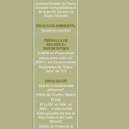
Seminari Estatal de Fauna
Silvestre Compatibilització
de la gestió Agraria i la
Fauna Silvestre
EDUCACIÓ AMBIENTAL
Quaderns escolars
TREBALLS DE
RECERCA I
REPORTATGES
El MPR en Powe-rPoint
Interaccions entre els
MPR's i els Excurcionistes
Reportatge de "Espai
Terra" de TV3
DIVULGACIÓ
Què és la biodiversitat
pirinenca?
Article de Charles Darwin
El llop
El LLOP: un mite, un
tòpic… o una realitat
Estat actualita del llop al
Parc Natural del Cadí-
Moixeró
Gosso de Protecció al