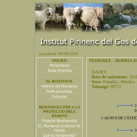
actualitzat: 08/08/2026
I.P.G.M.P.
PEDIGREE
-
DORRIA D
Presentació
Junta Directiva
DADES:
Data de naixement:
18-
EL MUNTANYA
Sexo:
Femella - Hembra
Historia del Muntanya
Tatuatge:
IP272
Perfil psicològic
Estandar
2
MUNTANYES PER A LA
0
PROTECCIÓ DELS
RAMATS
1-ALNUS DE L'EIXID
Projecte Biodiversitat
EL Muntanya protector de
3
ramats
Què és l'empremta?