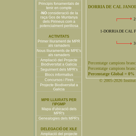
Principis fonamentals de
DORRIA DE CAL JANO
tenir en compte
-
NO
consideració de la
raça Gos de Muntanya
2
dels Pirineus com a
potencialment perillosa
1-DORRIA DE CAL F
ACTIVITATS
Primer lliurament de MPR
3
als ramaders
Nous lliuraments de MPE's
als ramaders
Ampliació del Projecte
Percentatge campions branc
Biodiversitat a Galicia
Percentatge campions branc
Seguiment dels MPR's
Percentatge Global = 0%
Blocs informatius
Concursos i Fires
© 2005-2026 Institut 
Projecte Biodiversitat a
Galicia
MPR LLIURATS PER
l'IPGMP
Mapa d'ubicació dels
MPR's
Genealogies dels MPR's
DELEGACIÓ DE XILE
Ampliació del projecte