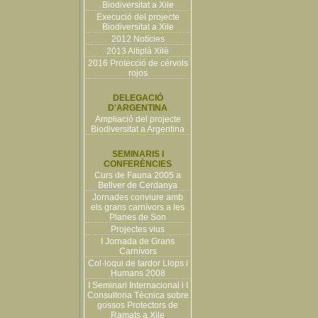
Biodiversitat a Xile
Execució del projecte
Biodiversitat a Xile
2012 Notícies
2013 Altiplà Xilè
2016 Protecció de cérvols
rojos
DELEGACIÓ
D'ARGENTINA
Ampliació del projecte
Biodiversitat a Argentina
SEMINARIS I
CONFERÈNCIES
Curs de Fauna 2005 a
Bellver de Cerdanya
Jornades conviure amb
els grans carnívors a les
Planes de Son
Projectes vius
I Jornada de Grans
Carnívors
Col·loqui de tardor Llops i
Humans 2008
I Seminari Internacional i I
Consultoria Tècnica sobre
gossos Protectors de
Ramats a Xile