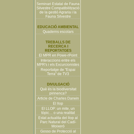
Seminari Estatal de Fauna
Silvestre Compatibilització
de la gestió Agraria i la
Fauna Silvestre
EDUCACIÓ AMBIENTAL
Quaderns escolars
TREBALLS DE
RECERCA I
REPORTATGES
El MPR en Powe-rPoint
Interaccions entre els
MPR's i els Excurcionistes
Reportatge de "Espai
Terra" de TV3
DIVULGACIÓ
Què és la biodiversitat
pirinenca?
Article de Charles Darwin
El llop
El LLOP: un mite, un
tòpic… o una realitat
Estat actualita del llop al
Parc Natural del Cadí-
Moixeró
Gosso de Protecció al