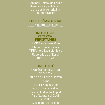
Seminari Estatal de Fauna
Silvestre Compatibilització
de la gestió Agraria i la
Fauna Silvestre
EDUCACIÓ AMBIENTAL
Quaderns escolars
TREBALLS DE
RECERCA I
REPORTATGES
El MPR en Powe-rPoint
Interaccions entre els
MPR's i els Excurcionistes
Reportatge de "Espai
Terra" de TV3
DIVULGACIÓ
Què és la biodiversitat
pirinenca?
Article de Charles Darwin
El llop
El LLOP: un mite, un
tòpic… o una realitat
Estat actualita del llop al
Parc Natural del Cadí-
Moixeró
Gosso de Protecció al