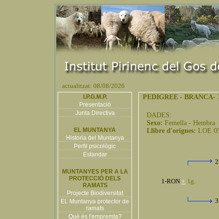
actualitzat: 08/08/2026
I.P.G.M.P.
PEDIGREE
-
BRANCA
- 
Presentació
Junta Directiva
DADES:
Sexo:
Femella - Hembra
EL MUNTANYA
Llibre d'orignes:
LOE 0
Historia del Muntanya
Perfil psicològic
Estandar
2
MUNTANYES PER A LA
PROTECCIÓ DELS
1-RON
+
1g.
RAMATS
Projecte Biodiversitat
3
EL Muntanya protector de
ramats
Què és l'empremta?