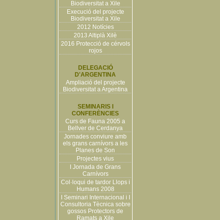
Biodiversitat a Xile
Execució del projecte
Biodiversitat a Xile
2012 Notícies
2013 Altiplà Xilè
2016 Protecció de cérvols
rojos
DELEGACIÓ
D'ARGENTINA
Ampliació del projecte
Biodiversitat a Argentina
SEMINARIS I
CONFERÈNCIES
Curs de Fauna 2005 a
Bellver de Cerdanya
Jornades conviure amb
els grans carnívors a les
Planes de Son
Projectes vius
I Jornada de Grans
Carnívors
Col·loqui de tardor Llops i
Humans 2008
I Seminari Internacional i I
Consultoria Tècnica sobre
gossos Protectors de
Ramats a Xile