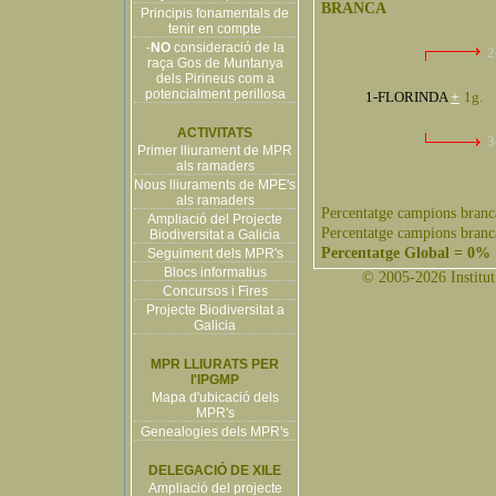
BRANCA
Principis fonamentals de
tenir en compte
-
NO
consideració de la
2
raça Gos de Muntanya
dels Pirineus com a
potencialment perillosa
1-FLORINDA
+
1g.
ACTIVITATS
3
Primer lliurament de MPR
als ramaders
Nous lliuraments de MPE's
als ramaders
Percentatge campions branc
Ampliació del Projecte
Percentatge campions branc
Biodiversitat a Galicia
Percentatge Global = 0%
Seguiment dels MPR's
Blocs informatius
© 2005-2026 Institut 
Concursos i Fires
Projecte Biodiversitat a
Galicia
MPR LLIURATS PER
l'IPGMP
Mapa d'ubicació dels
MPR's
Genealogies dels MPR's
DELEGACIÓ DE XILE
Ampliació del projecte