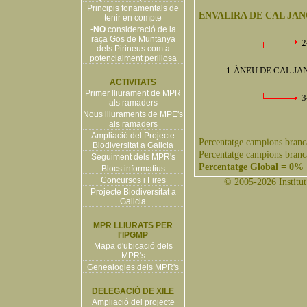
Principis fonamentals de
ENVALIRA DE CAL JAN
tenir en compte
-
NO
consideració de la
raça Gos de Muntanya
2
dels Pirineus com a
potencialment perillosa
1-ÀNEU DE CAL JAN
ACTIVITATS
Primer lliurament de MPR
3
als ramaders
Nous lliuraments de MPE's
als ramaders
Ampliació del Projecte
Percentatge campions branc
Biodiversitat a Galicia
Percentatge campions branc
Seguiment dels MPR's
Percentatge Global = 0%
Blocs informatius
Concursos i Fires
© 2005-2026 Institut 
Projecte Biodiversitat a
Galicia
MPR LLIURATS PER
l'IPGMP
Mapa d'ubicació dels
MPR's
Genealogies dels MPR's
DELEGACIÓ DE XILE
Ampliació del projecte