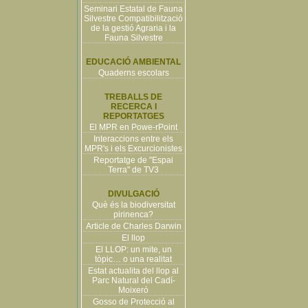
Seminari Estatal de Fauna
Silvestre Compatibilització
de la gestió Agraria i la
Fauna Silvestre
EDUCACIÓ AMBIENTAL
Quaderns escolars
TREBALLS DE
RECERCA I
REPORTATGES
El MPR en Powe-rPoint
Interaccions entre els
MPR's i els Excurcionistes
Reportatge de "Espai
Terra" de TV3
DIVULGACIÓ
Què és la biodiversitat
pirinenca?
Article de Charles Darwin
El llop
El LLOP: un mite, un
tòpic… o una realitat
Estat actualita del llop al
Parc Natural del Cadí-
Moixeró
Gosso de Protecció al