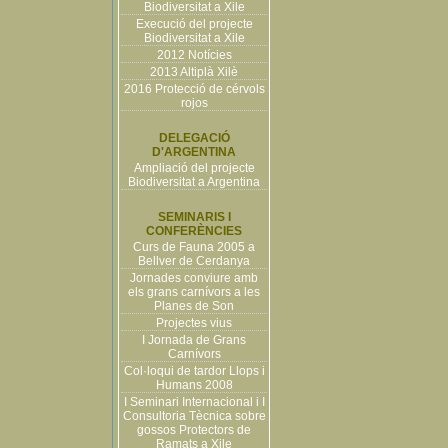
Biodiversitat a Xile
Execució del projecte
Biodiversitat a Xile
2012 Notícies
2013 Altiplà Xilè
2016 Protecció de cérvols
rojos
DELEGACIÓ
D'ARGENTINA
Ampliació del projecte
Biodiversitat a Argentina
SEMINARIS I
CONFERÈNCIES
Curs de Fauna 2005 a
Bellver de Cerdanya
Jornades conviure amb
els grans carnívors a les
Planes de Son
Projectes vius
I Jornada de Grans
Carnívors
Col·loqui de tardor Llops i
Humans 2008
I Seminari Internacional i I
Consultoria Tècnica sobre
gossos Protectors de
Ramats a Xile