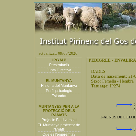
actualitzat: 09/08/2026
I.P.G.M.P.
PEDIGREE
-
ENVALIRA
Presentació
Junta Directiva
DADES:
Data de naixement:
21-
EL MUNTANYA
Sexo:
Femella - Hembra
Historia del Muntanya
Tatuatge:
IP274
Perfil psicològic
Estandar
2
MUNTANYES PER A LA
0
PROTECCIÓ DELS
RAMATS
1-ALNUS DE L'EIXID
Projecte Biodiversitat
EL Muntanya protector de
3
ramats
Què és l'empremta?