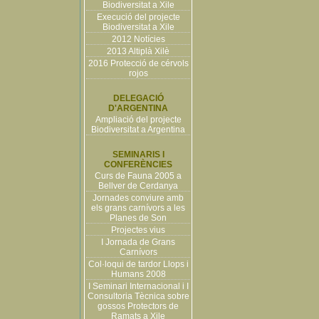
Biodiversitat a Xile
Execució del projecte
Biodiversitat a Xile
2012 Notícies
2013 Altiplà Xilè
2016 Protecció de cérvols
rojos
DELEGACIÓ
D'ARGENTINA
Ampliació del projecte
Biodiversitat a Argentina
SEMINARIS I
CONFERÈNCIES
Curs de Fauna 2005 a
Bellver de Cerdanya
Jornades conviure amb
els grans carnívors a les
Planes de Son
Projectes vius
I Jornada de Grans
Carnívors
Col·loqui de tardor Llops i
Humans 2008
I Seminari Internacional i I
Consultoria Tècnica sobre
gossos Protectors de
Ramats a Xile