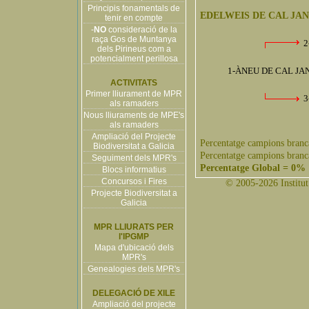
Principis fonamentals de
EDELWEIS DE CAL JAN
tenir en compte
-
NO
consideració de la
raça Gos de Muntanya
2
dels Pirineus com a
potencialment perillosa
1-ÀNEU DE CAL JAN
ACTIVITATS
Primer lliurament de MPR
3
als ramaders
Nous lliuraments de MPE's
als ramaders
Ampliació del Projecte
Percentatge campions branc
Biodiversitat a Galicia
Percentatge campions branc
Seguiment dels MPR's
Percentatge Global = 0%
Blocs informatius
Concursos i Fires
© 2005-2026 Institut 
Projecte Biodiversitat a
Galicia
MPR LLIURATS PER
l'IPGMP
Mapa d'ubicació dels
MPR's
Genealogies dels MPR's
DELEGACIÓ DE XILE
Ampliació del projecte