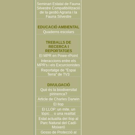
Seminari Estatal de Fauna
Silvestre Compatibilització
de la gestió Agraria i la
Fauna Silvestre
EDUCACIÓ AMBIENTAL
Quaderns escolars
TREBALLS DE
RECERCA I
REPORTATGES
El MPR en Powe-rPoint
Interaccions entre els
MPR's i els Excurcionistes
Reportatge de "Espai
Terra" de TV3
DIVULGACIÓ
Què és la biodiversitat
pirinenca?
Article de Charles Darwin
El llop
El LLOP: un mite, un
tòpic… o una realitat
Estat actualita del llop al
Parc Natural del Cadí-
Moixeró
Gosso de Protecció al