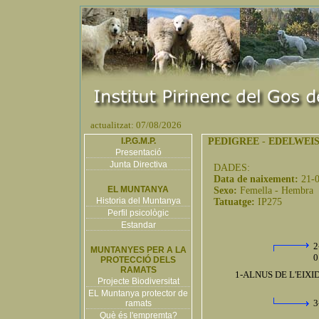
actualitzat: 07/08/2026
I.P.G.M.P.
PEDIGREE
-
EDELWEIS
Presentació
Junta Directiva
DADES:
Data de naixement:
21-
EL MUNTANYA
Sexo:
Femella - Hembra
Historia del Muntanya
Tatuatge:
IP275
Perfil psicològic
Estandar
2
MUNTANYES PER A LA
0
PROTECCIÓ DELS
RAMATS
1-ALNUS DE L'EIXID
Projecte Biodiversitat
EL Muntanya protector de
3
ramats
Què és l'empremta?