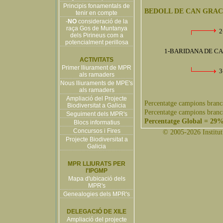
Principis fonamentals de
BEDOLL DE CAN GRACI
tenir en compte
-
NO
consideració de la
raça Gos de Muntanya
2
dels Pirineus com a
potencialment perillosa
1-BARIDANA DE CAL
ACTIVITATS
Primer lliurament de MPR
3
als ramaders
Nous lliuraments de MPE's
als ramaders
Ampliació del Projecte
Percentatge campions branc
Biodiversitat a Galicia
Percentatge campions branc
Seguiment dels MPR's
Percentatge Global = 29
Blocs informatius
Concursos i Fires
© 2005-2026 Institut 
Projecte Biodiversitat a
Galicia
MPR LLIURATS PER
l'IPGMP
Mapa d'ubicació dels
MPR's
Genealogies dels MPR's
DELEGACIÓ DE XILE
Ampliació del projecte