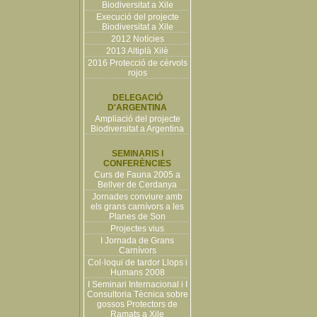
Biodiversitat a Xile
Execució del projecte
Biodiversitat a Xile
2012 Notícies
2013 Altiplà Xilè
2016 Protecció de cérvols
rojos
DELEGACIÓ
D'ARGENTINA
Ampliació del projecte
Biodiversitat a Argentina
SEMINARIS I
CONFERÈNCIES
Curs de Fauna 2005 a
Bellver de Cerdanya
Jornades conviure amb
els grans carnívors a les
Planes de Son
Projectes vius
I Jornada de Grans
Carnívors
Col·loqui de tardor Llops i
Humans 2008
I Seminari Internacional i I
Consultoria Tècnica sobre
gossos Protectors de
Ramats a Xile