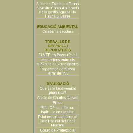
Seminari Estatal de Fauna
Silvestre Compatibilització
de la gestió Agraria i la
Fauna Silvestre
EDUCACIÓ AMBIENTAL
Quaderns escolars
TREBALLS DE
RECERCA I
REPORTATGES
El MPR en Powe-rPoint
Interaccions entre els
MPR's i els Excurcionistes
Reportatge de "Espai
Terra" de TV3
DIVULGACIÓ
Què és la biodiversitat
pirinenca?
Article de Charles Darwin
El llop
El LLOP: un mite, un
tòpic… o una realitat
Estat actualita del llop al
Parc Natural del Cadí-
Moixeró
Gosso de Protecció al