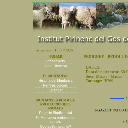
actualitzat: 10/08/2026
I.P.G.M.P.
PEDIGREE
-
BEDOLL D
Presentació
Junta Directiva
DADES:
Data de naixement:
30-
EL MUNTANYA
Sexe:
Mascle - Macho
Historia del Muntanya
Tatuatge:
IP289
Perfil psicològic
Estandar
2
MUNTANYES PER A LA
PROTECCIÓ DELS
RAMATS
1-GAZOST PATOU DE
Projecte Biodiversitat
EL Muntanya protector de
3
ramats
Què és l'empremta?