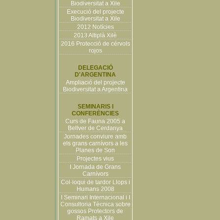
Biodiversitat a Xile
Execució del projecte
Biodiversitat a Xile
2012 Notícies
2013 Altiplà Xilè
2016 Protecció de cérvols
rojos
DELEGACIÓ
D'ARGENTINA
Ampliació del projecte
Biodiversitat a Argentina
SEMINARIS I
CONFERÈNCIES
Curs de Fauna 2005 a
Bellver de Cerdanya
Jornades conviure amb
els grans carnívors a les
Planes de Son
Projectes vius
I Jornada de Grans
Carnívors
Col·loqui de tardor Llops i
Humans 2008
I Seminari Internacional i I
Consultoria Tècnica sobre
gossos Protectors de
Ramats a Xile