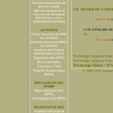
Principis fonamentals de
tenir en compte
CH. HISARD DU COMT
-
NO
consideració de la
raça Gos de Muntanya
dels Pirineus com a
2
potencialment perillosa
1-CH. ENVALIRE DU
ACTIVITATS
1g.
Primer lliurament de MPR
als ramaders
3
Nous lliuraments de MPE's
als ramaders
Ampliació del Projecte
Biodiversitat a Galicia
Percentatge campions branc
Seguiment dels MPR's
Percentatge campions branc
Blocs informatius
Percentatge Global = 43
Concursos i Fires
Projecte Biodiversitat a
© 2005-2026 Institut 
Galicia
MPR LLIURATS PER
l'IPGMP
Mapa d'ubicació dels
MPR's
Genealogies dels MPR's
DELEGACIÓ DE XILE
Ampliació del projecte