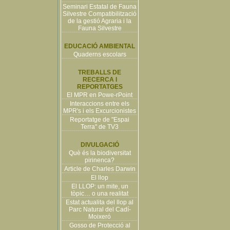
Seminari Estatal de Fauna
Silvestre Compatibilització
de la gestió Agraria i la
Fauna Silvestre
EDUCACIÓ AMBIENTAL
Quaderns escolars
TREBALLS DE
RECERCA I
REPORTATGES
El MPR en Powe-rPoint
Interaccions entre els
MPR's i els Excurcionistes
Reportatge de "Espai
Terra" de TV3
DIVULGACIÓ
Què és la biodiversitat
pirinenca?
Article de Charles Darwin
El llop
El LLOP: un mite, un
tòpic… o una realitat
Estat actualita del llop al
Parc Natural del Cadí-
Moixeró
Gosso de Protecció al