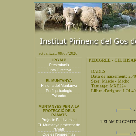
actualitzat: 09/08/2026
I.P.G.M.P.
PEDIGREE
-
CH. HISA
Presentació
Junta Directiva
DADES:
Data de naixement:
25/
EL MUNTANYA
Sexe:
Mascle - Macho
Historia del Muntanya
Tatuatge:
MXE224
Perfil psicològic
Llibre d'orignes:
LOI 49
Estandar
MUNTANYES PER A LA
2
PROTECCIÓ DELS
RAMATS
Projecte Biodiversitat
1-ELAM DU COMTE 
EL Muntanya protector de
ramats
3
Què és l'empremta?