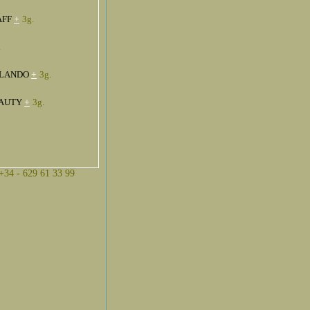
AFF
+
3g.
.
RLANDO
+
3g.
EAUTY
+
3g.
 +34 - 629 61 33 99