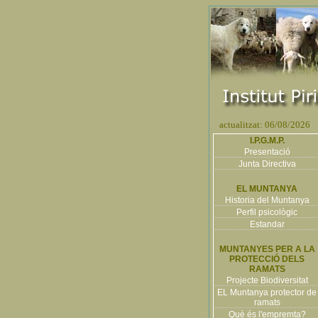
actualitzat: 06/08/2026
I.P.G.M.P.
Presentació
Junta Directiva
EL MUNTANYA
Historia del Muntanya
Perfil psicològic
Estandar
MUNTANYES PER A LA
PROTECCIÓ DELS
RAMATS
Projecte Biodiversitat
EL Muntanya protector de
ramats
Què és l'empremta?