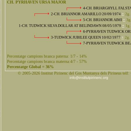
CH. PYRHAVEN URSA MAJOR
4-CH. BRIARGHYLL FALST
2-CH. BRIANNOR AMARILLO 20/09/1974
+
2g.
5-CH. BRIANNOR AIMI
+
3g
1-CH. TUDWICK SILVA DOLLAR AT BELINDAWN 08/05/1979
+
1g.
6-PYRHAVEN TUDWICK O
3-TUDWICK JUBILEE QUEEN 10/02/1977
+
2g.
7-PYRHAVEN TUDWICK B
s
Percentatge campions branca paterna: 1/7 - 14%
Percentatge campions branca materna:4/7 - 57%
Percentatge Global = 36%
© 2005-2026 Institut Pirinenc del Gos Muntanya dels Pirineus telf:
info@institutpirinenc.org