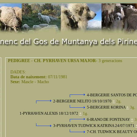
PEDIGREE
-
CH. PYRHAVEN URSA MAJOR
- 3 generacions
DADES:
Data de naixement:
07/11/1981
Sexe:
Mascle - Macho
4-BERGERIE SANTOS DE P
2-BERGERIE NELITO 19/10/1970
+
2g.
5-BERGERIE KORINA
+
3g.
1-PYRHAVEN ALEXIS 18/12/1972
+
1g.
6-IRANO DE FONTENAY
+
3
3-PYRHAVEN TUDWICK KATRINA 24/07/1971
7-CH. TUDWICK BEAUTY 