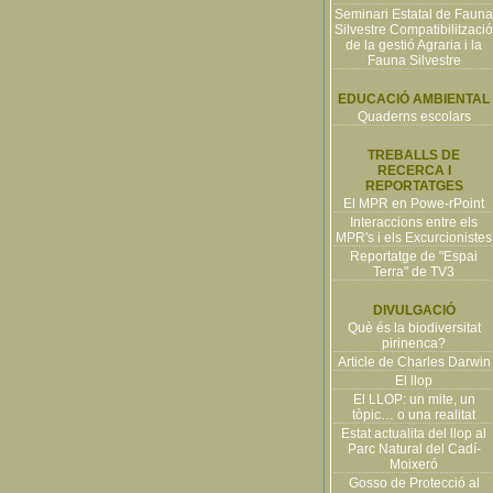
Seminari Estatal de Fauna
Silvestre Compatibilització
de la gestió Agraria i la
Fauna Silvestre
EDUCACIÓ AMBIENTAL
Quaderns escolars
TREBALLS DE
RECERCA I
REPORTATGES
El MPR en Powe-rPoint
Interaccions entre els
MPR's i els Excurcionistes
Reportatge de "Espai
Terra" de TV3
DIVULGACIÓ
Què és la biodiversitat
pirinenca?
Article de Charles Darwin
El llop
El LLOP: un mite, un
tòpic… o una realitat
Estat actualita del llop al
Parc Natural del Cadí-
Moixeró
Gosso de Protecció al