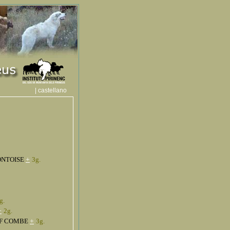
| castellano
ONTOISE
+
3g.
g.
+
2g.
OF COMBE
+
3g.