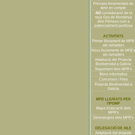
Principis fonamentals de
tenir en compte
-
NO
consideració de la
raça Gos de Muntanya
dels Pirineus com a
potencialment perillosa
ACTIVITATS
Primer lliurament de MPR
als ramaders
Nous lliuraments de MPE'
als ramaders
Ampliació del Projecte
Biodiversitat a Galicia
Seguiment dels MPR's
Blocs informatius
Concursos i Fires
Projecte Biodiversitat a
Galicia
MPR LLIURATS PER
l'IPGMP
Mapa d'ubicació dels
MPR's
Genealogies dels MPR's
DELEGACIÓ DE XILE
Ampliació del projecte