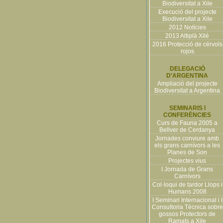
Biodiversitat a Xile
Execució del projecte
Biodiversitat a Xile
2012 Notícies
2013 Altiplà Xilè
2016 Protecció de cérvols
rojos
DELEGACIÓ
D'ARGENTINA
Ampliació del projecte
Biodiversitat a Argentina
SEMINARIS I
CONFERÈNCIES
Curs de Fauna 2005 a
Bellver de Cerdanya
Jornades conviure amb
els grans carnívors a les
Planes de Son
Projectes vius
I Jornada de Grans
Carnívors
Col·loqui de tardor Llops i
Humans 2008
I Seminari Internacional i I
Consultoria Tècnica sobre
gossos Protectors de
Ramats a Xile