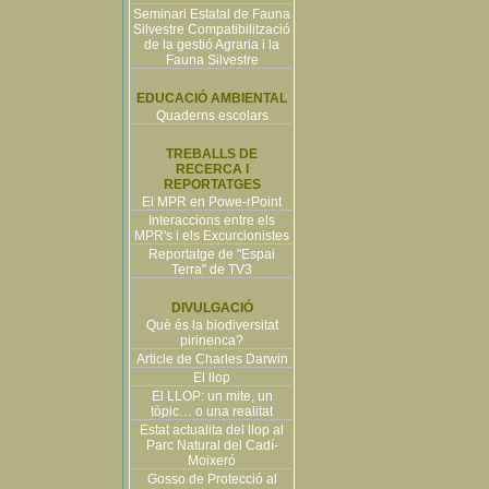
Seminari Estatal de Fauna
Silvestre Compatibilització
de la gestió Agraria i la
Fauna Silvestre
EDUCACIÓ AMBIENTAL
Quaderns escolars
TREBALLS DE
RECERCA I
REPORTATGES
El MPR en Powe-rPoint
Interaccions entre els
MPR's i els Excurcionistes
Reportatge de "Espai
Terra" de TV3
DIVULGACIÓ
Què és la biodiversitat
pirinenca?
Article de Charles Darwin
El llop
El LLOP: un mite, un
tòpic… o una realitat
Estat actualita del llop al
Parc Natural del Cadí-
Moixeró
Gosso de Protecció al