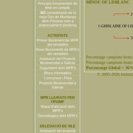
MINOU OF LISBLANC
Principis fonamentals de
tenir en compte
-
NO
consideració de la
2
raça Gos de Muntanya
dels Pirineus com a
potencialment perillosa
1-GHISLAINE OF LI
ACTIVITATS
3
Primer lliurament de MPR
als ramaders
Nous lliuraments de MPE's
als ramaders
Percentatge campions branc
Ampliació del Projecte
Percentatge campions branc
Biodiversitat a Galicia
Percentatge Global = 36
Seguiment dels MPR's
Blocs informatius
© 2005-2026 Institut 
Concursos i Fires
Projecte Biodiversitat a
Galicia
MPR LLIURATS PER
l'IPGMP
Mapa d'ubicació dels
MPR's
Genealogies dels MPR's
DELEGACIÓ DE XILE
Ampliació del projecte