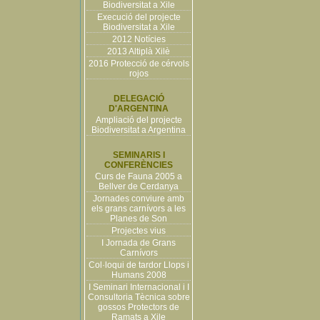
Biodiversitat a Xile
Execució del projecte
Biodiversitat a Xile
2012 Notícies
2013 Altiplà Xilè
2016 Protecció de cérvols
rojos
DELEGACIÓ
D'ARGENTINA
Ampliació del projecte
Biodiversitat a Argentina
SEMINARIS I
CONFERÈNCIES
Curs de Fauna 2005 a
Bellver de Cerdanya
Jornades conviure amb
els grans carnívors a les
Planes de Son
Projectes vius
I Jornada de Grans
Carnívors
Col·loqui de tardor Llops i
Humans 2008
I Seminari Internacional i I
Consultoria Tècnica sobre
gossos Protectors de
Ramats a Xile