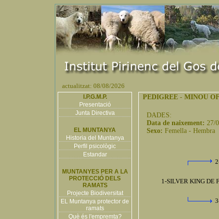
actualitzat: 08/08/2026
I.P.G.M.P.
PEDIGREE
-
MINOU OF
Presentació
Junta Directiva
DADES:
Data de naixement:
27/
EL MUNTANYA
Sexo:
Femella - Hembra
Historia del Muntanya
Perfil psicològic
Estandar
2
MUNTANYES PER A LA
PROTECCIÓ DELS
1-SILVER KING DE
RAMATS
Projecte Biodiversitat
3
EL Muntanya protector de
ramats
Què és l'empremta?