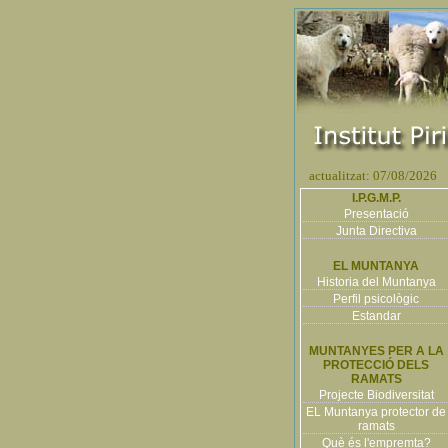
actualitzat: 07/08/2026
I.P.G.M.P.
Presentació
Junta Directiva
EL MUNTANYA
Historia del Muntanya
Perfil psicològic
Estandar
MUNTANYES PER A LA
PROTECCIÓ DELS
RAMATS
Projecte Biodiversitat
EL Muntanya protector de
ramats
Què és l'empremta?