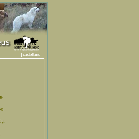
| castellano
g.
3g.
3g.
.