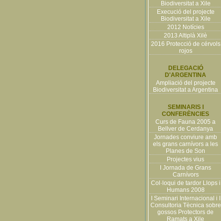
Biodiversitat a Xile
Execució del projecte
Biodiversitat a Xile
2012 Notícies
2013 Altiplà Xilè
2016 Protecció de cérvols
rojos
DELEGACIÓ
D'ARGENTINA
Ampliació del projecte
Biodiversitat a Argentina
SEMINARIS I
CONFERÈNCIES
Curs de Fauna 2005 a
Bellver de Cerdanya
Jornades conviure amb
els grans carnívors a les
Planes de Son
Projectes vius
I Jornada de Grans
Carnívors
Col·loqui de tardor Llops i
Humans 2008
I Seminari Internacional i I
Consultoria Tècnica sobre
gossos Protectors de
Ramats a Xile