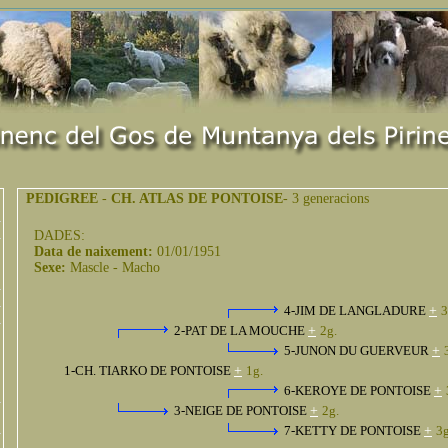
PEDIGREE
-
CH. ATLAS DE PONTOISE
- 3 generacions
DADES:
Data de naixement:
01/01/1951
Sexe:
Mascle - Macho
4-JIM DE LANGLADURE
+
3
2-PAT DE LA MOUCHE
+
2g.
5-JUNON DU GUERVEUR
+
1-CH. TIARKO DE PONTOISE
+
1g.
6-KEROYE DE PONTOISE
+
3-NEIGE DE PONTOISE
+
2g.
7-KETTY DE PONTOISE
+
3g