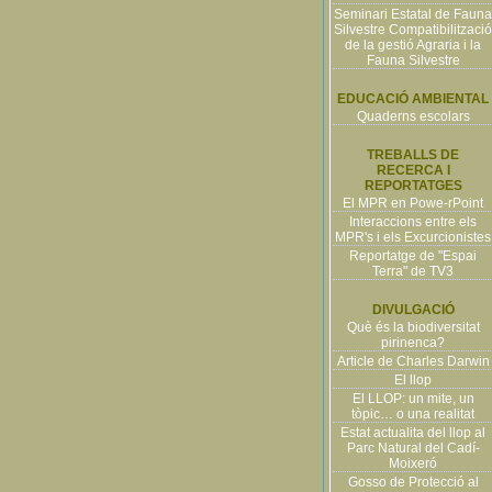
Seminari Estatal de Fauna
Silvestre Compatibilització
de la gestió Agraria i la
Fauna Silvestre
EDUCACIÓ AMBIENTAL
Quaderns escolars
TREBALLS DE
RECERCA I
REPORTATGES
El MPR en Powe-rPoint
Interaccions entre els
MPR's i els Excurcionistes
Reportatge de "Espai
Terra" de TV3
DIVULGACIÓ
Què és la biodiversitat
pirinenca?
Article de Charles Darwin
El llop
El LLOP: un mite, un
tòpic… o una realitat
Estat actualita del llop al
Parc Natural del Cadí-
Moixeró
Gosso de Protecció al