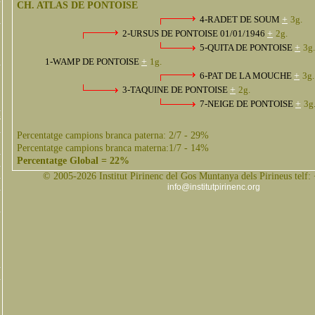
CH. ATLAS DE PONTOISE
4-RADET DE SOUM
+
3g.
2-URSUS DE PONTOISE 01/01/1946
+
2g.
5-QUITA DE PONTOISE
+
3g.
1-WAMP DE PONTOISE
+
1g.
6-PAT DE LA MOUCHE
+
3g.
3-TAQUINE DE PONTOISE
+
2g.
7-NEIGE DE PONTOISE
+
3g
s
Percentatge campions branca paterna: 2/7 - 29%
Percentatge campions branca materna:1/7 - 14%
Percentatge Global = 22%
© 2005-2026 Institut Pirinenc del Gos Muntanya dels Pirineus telf:
info@institutpirinenc.org