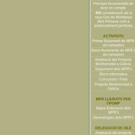
Principis fonamentals de
tenir en compte
-
NO
consideració de la
raça Gos de Muntanya
dels Pirineus com a
potencialment perillosa
ACTIVITATS
Primer lliurament de MPR
als ramaders
Nous lliuraments de MPE'
als ramaders
Ampliació del Projecte
Biodiversitat a Galicia
Seguiment dels MPR's
Blocs informatius
Concursos i Fires
Projecte Biodiversitat a
Galicia
MPR LLIURATS PER
l'IPGMP
Mapa d'ubicació dels
MPR's
Genealogies dels MPR's
DELEGACIÓ DE XILE
Ampliació del projecte